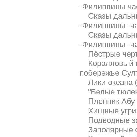
-Филиппины час
Сказы дальни
-Филиппины -ча
Сказы дальни
-Филиппины -ча
Пёстрые черт
Коралловый 
побережье Султ
Лики океана 
"Белые тюлен
Пленник Абу-
Хищные угри 
Подводные з
Заполярные с