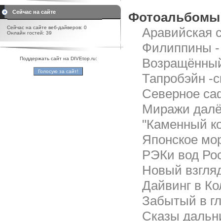
Сейчас на сайте
Фотоальбомы 
Сейчас на сайте веб-дайверов: 0
Аравийская с
Онлайн гостей: 39
Филиппины - 
Поддержать сайт на DIVEtop.ru:
Возращённый 
Тапробэйн -с
Северное са
Миражи далёк
"Каменный ко
Японское мор
РЭКи вод Рос
Новый взгляд
Дайвинг в Ко
Забытый в гл
Сказы дальни