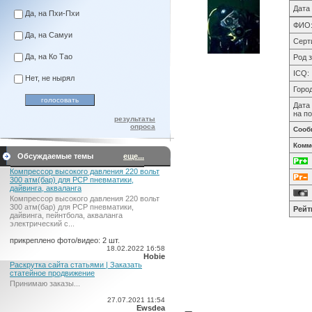
Дата
Да, на Пхи-Пхи
ФИО
Да, на Самуи
Серт
Да, на Ко Тао
Род 
ICQ:
Нет, не нырял
Город
Дата
на по
результаты
опроса
Сооб
Комм
Обсуждаемые темы
еще...
Компрессор высокого давления 220 вольт
300 атм(бар) для PCP пневматики,
дайвинга, акваланга
Компрессор высокого давления 220 вольт
300 атм(бар) для PCP пневматики,
Рейт
дайвинга, пейнтбола, акваланга
электрический c...
прикреплено фото/видео: 2 шт.
18.02.2022 16:58
Hobie
Раскрутка сайта статьями | Заказать
статейное продвижение
Принимаю заказы...
27.07.2021 11:54
Ewsdea