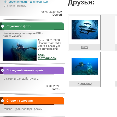
Друзья:
Интересная статья для новичков
статья и правда...
08.07.2020 8:09
Dewed
Случайное фото
Новый взгляд на старый РЭК -
Автор: Vodamut
Дата: 08.01.2008
Просмотров: 5560
Всего в альбоме:
Diver
36 фотографий
весь
фотоальбом
Последний комментарий
в каких играх действуют ...
KORSAR2
12.06.2026
Гость
Слово из словаря
routine - (рас)порядок, режим