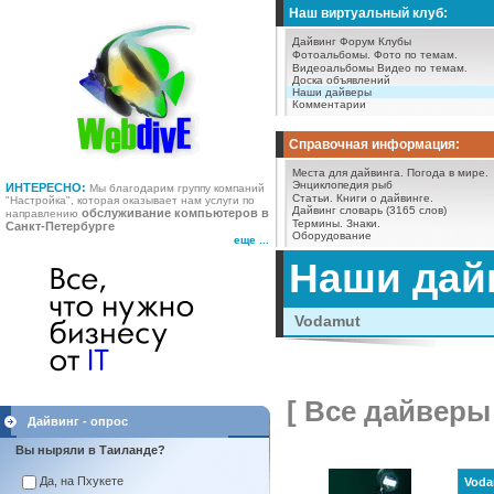
Наш виртуальный клуб:
Дайвинг Форум
Клубы
Фотоальбомы.
Фото по темам.
Видеоальбомы
Видео по темам.
Доска объявлений
Наши дайверы
Комментарии
Справочная информация:
Места для дайвинга.
Погода в мире.
Энциклопедия рыб
ИНТЕРЕСНО:
Мы благодарим группу компаний
Статьи.
Книги о дайвинге.
"Настройка", которая оказывает нам услуги по
Дайвинг словарь (3165 слов)
обслуживание компьютеров в
направлению
Термины.
Знаки.
Санкт-Петербурге
Оборудование
еще ...
Наши дай
Vodamut
[ Все дайверы 
Дайвинг - опрос
Вы ныряли в Таиланде?
Да, на Пхукете
Voda