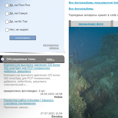
Все фотоальбомы пользователя Vod
Да, на Пхи-Пхи
Все фотоальбомы
Да, на Самуи
Торпедные аппараты хранят в себе 
Да, на Ко Тао
предыдущее фото
Нет, не нырял
результаты
опроса
Обсуждаемые темы
еще...
Компрессор высокого давления 220 вольт
300 атм(бар) для PCP пневматики,
дайвинга, акваланга
Компрессор высокого давления 220 вольт
300 атм(бар) для PCP пневматики,
дайвинга, пейнтбола, акваланга
электрический c...
прикреплено фото/видео: 2 шт.
18.02.2022 16:58
Hobie
Раскрутка сайта статьями | Заказать
статейное продвижение
Принимаю заказы...
27.07.2021 11:54
Ewsdea