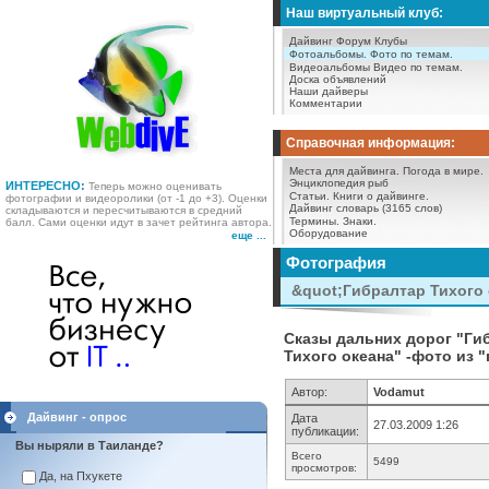
Наш виртуальный клуб:
Дайвинг Форум
Клубы
Фотоальбомы.
Фото по темам.
Видеоальбомы
Видео по темам.
Доска объявлений
Наши дайверы
Комментарии
Справочная информация:
Места для дайвинга.
Погода в мире.
Энциклопедия рыб
ИНТЕРЕСНО:
Теперь можно оценивать
Статьи.
Книги о дайвинге.
фотографии и видеоролики (от -1 до +3). Оценки
Дайвинг словарь (3165 слов)
складываются и пересчитываются в средний
Термины.
Знаки.
балл. Сами оценки идут в зачет рейтинга автора.
Оборудование
еще ...
Фотография
&quot;Гибралтар Тихого 
Сказы дальних дорог "Гибр
Тихого океана" -фото из 
Автор:
Vodamut
Дайвинг - опрос
Дата
27.03.2009 1:26
публикации:
Вы ныряли в Таиланде?
Всего
5499
просмотров:
Да, на Пхукете