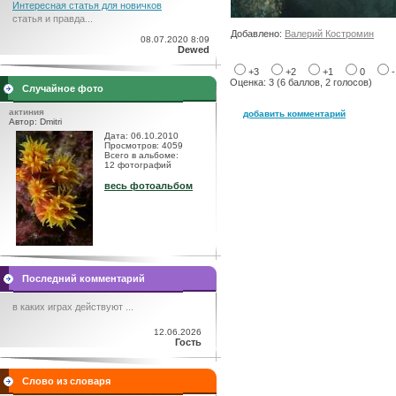
Интересная статья для новичков
статья и правда...
Добавлено:
Валерий Костромин
08.07.2020 8:09
Dewed
+3
+2
+1
0
Оценка: 3 (6 баллов, 2 голосов)
Случайное фото
актиния
добавить комментарий
Автор: Dmitri
Дата: 06.10.2010
Просмотров: 4059
Всего в альбоме:
12 фотографий
весь фотоальбом
Последний комментарий
в каких играх действуют ...
12.06.2026
Гость
Слово из словаря