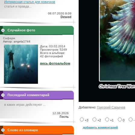
Интересная статья для новичков
статья и правда...
08.07.2020 8:09
Dewed
Случайное фото
Сафари
Автор: angela1744
Дата: 03.02.2014
Просмотров: 5249
Всего в альбоме:
42 фотографий
весь фотоальбом
Последний комментарий
в каких играх действуют ...
Добавлено:
Григорий Сарычев
12.06.2026
Гость
+3
+2
+1
0
добавить комментарий
Слово из словаря