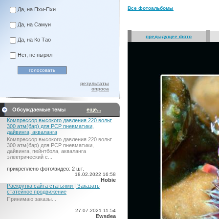
Все фотоальбомы
Да, на Пхи-Пхи
Да, на Самуи
предыдущее фото
Да, на Ко Тао
Нет, не нырял
результаты
опроса
Обсуждаемые темы
еще...
Компрессор высокого давления 220 вольт
300 атм(бар) для PCP пневматики,
дайвинга, акваланга
Компрессор высокого давления 220 вольт
300 атм(бар) для PCP пневматики,
дайвинга, пейнтбола, акваланга
электрический c...
прикреплено фото/видео: 2 шт.
18.02.2022 16:58
Hobie
Раскрутка сайта статьями | Заказать
статейное продвижение
Принимаю заказы...
27.07.2021 11:54
Ewsdea