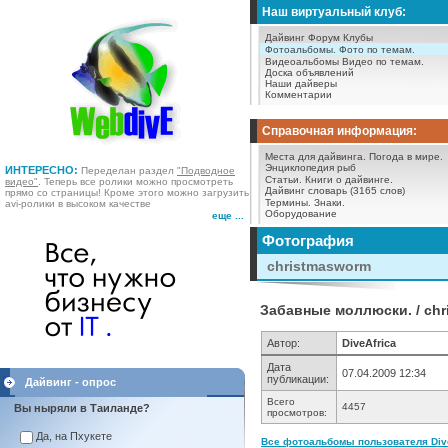
Наш виртуальный клуб:
Дайвинг Форум
Клубы
Фотоальбомы.
Фото по темам.
Видеоальбомы
Видео по темам.
Доска объявлений
Наши дайверы
Комментарии
Справочная информация:
Места для дайвинга.
Погода в мире.
Энциклопедия рыб
ИНТЕРЕСНО:
Переделан раздел
"Подводное
Статьи.
Книги о дайвинге.
видео"
. Теперь все ролики можно просмотреть
Дайвинг словарь (3165 слов)
прямо со страницы! Кроме этого можно загрузить
Термины.
Знаки.
avi-ролики в высоком качестве
Оборудование
еще ...
Фотография
christmasworm
Забавные моллюски. / ch
Автор:
DiveAfrica
Дата
07.04.2009 12:34
публикации:
Дайвинг - опрос
Всего
4457
Вы ныряли в Таиланде?
просмотров:
Да, на Пхукете
Все фотоальбомы пользователя DiveA