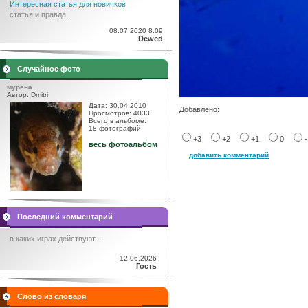
Интересная статья для новичков
статья и правда...
08.07.2020 8:09
Dewed
Случайное фото
мурена
Автор: Dmitri
Дата: 30.04.2010
Добавлено:
Просмотров: 4033
Всего в альбоме:
18 фотографий
+3
+2
+1
0
весь фотоальбом
добавить комментарий
Последний комментарий
в каких играх действуют ...
12.06.2026
Гость
Слово из словаря