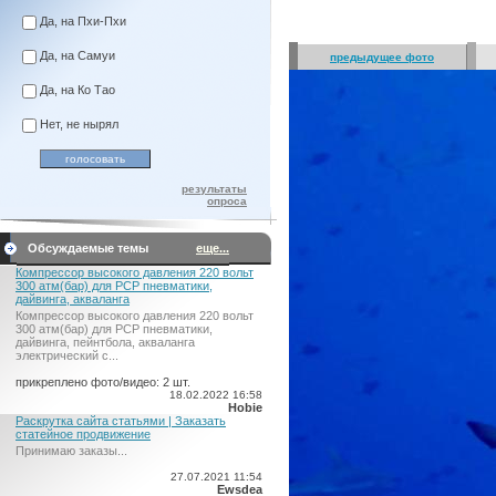
Да, на Пхи-Пхи
Да, на Самуи
предыдущее фото
Да, на Ко Тао
Нет, не нырял
результаты
опроса
Обсуждаемые темы
еще...
Компрессор высокого давления 220 вольт
300 атм(бар) для PCP пневматики,
дайвинга, акваланга
Компрессор высокого давления 220 вольт
300 атм(бар) для PCP пневматики,
дайвинга, пейнтбола, акваланга
электрический c...
прикреплено фото/видео: 2 шт.
18.02.2022 16:58
Hobie
Раскрутка сайта статьями | Заказать
статейное продвижение
Принимаю заказы...
27.07.2021 11:54
Ewsdea