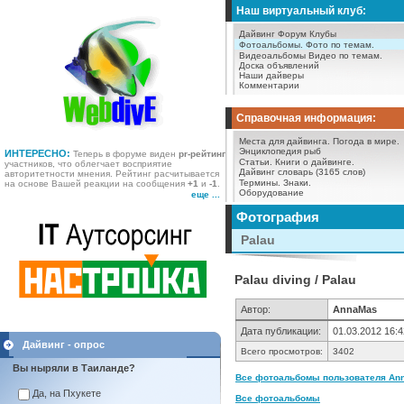
Наш виртуальный клуб:
Дайвинг Форум
Клубы
Фотоальбомы.
Фото по темам.
Видеоальбомы
Видео по темам.
Доска объявлений
Наши дайверы
Комментарии
Справочная информация:
Места для дайвинга.
Погода в мире.
Энциклопедия рыб
ИНТЕРЕСНО:
Теперь в форуме виден
pr-рейтинг
Статьи.
Книги о дайвинге.
участников, что облегчает восприятие
Дайвинг словарь (3165 слов)
авторитетности мнения. Рейтинг расчитывается
Термины.
Знаки.
на основе Вашей реакции на сообщения
+1
и
-1
.
Оборудование
еще ...
Фотография
Palau
Palau diving / Palau
Автор:
AnnaMas
Дата публикации:
01.03.2012 16:4
Дайвинг - опрос
Всего просмотров:
3402
Вы ныряли в Таиланде?
Все фотоальбомы пользователя Ann
Да, на Пхукете
Все фотоальбомы