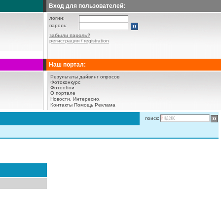
Вход для пользователей:
логин:
пароль:
забыли пароль?
регистрация / registration
Наш портал:
Результаты дайвинг опросов
Фотоконкурс
Фотообои
О портале
Новости.
Интересно.
Контакты
Помощь
Реклама
поиск: