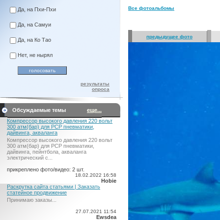
Все фотоальбомы
Да, на Пхи-Пхи
Да, на Самуи
предыдущее фото
Да, на Ко Тао
Нет, не нырял
результаты
опроса
Обсуждаемые темы
еще...
Компрессор высокого давления 220 вольт
300 атм(бар) для PCP пневматики,
дайвинга, акваланга
Компрессор высокого давления 220 вольт
300 атм(бар) для PCP пневматики,
дайвинга, пейнтбола, акваланга
электрический c...
прикреплено фото/видео: 2 шт.
18.02.2022 16:58
Hobie
Раскрутка сайта статьями | Заказать
статейное продвижение
Принимаю заказы...
27.07.2021 11:54
Ewsdea