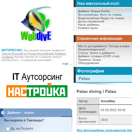
Наш виртуальный клуб:
Дайвинг Форум
Клубы
Фотоальбомы.
Фото по темам.
Видеоальбомы
Видео по темам.
Доска объявлений
Наши дайверы
Комментарии
Справочная информация:
Места для дайвинга.
Погода в мире.
Энциклопедия рыб
ИНТЕРЕСНО:
На нашем портале появился
Статьи.
Книги о дайвинге.
"Англо-Русский и Русско-Английский Дайвинг
Дайвинг словарь (3165 слов)
словарь!
Кроме поиска по словарю можно
Термины.
Знаки.
распечатать "словарный минимум".
Оборудование
еще ...
Фотография
Palau
Palau diving / Palau
Автор:
AnnaMas
Дата
01.03.2012 16:42
публикации:
Дайвинг - опрос
Всего
3310
Вы ныряли в Таиланде?
просмотров:
Да, на Пхукете
Все фотоальбомы пользователя Ann