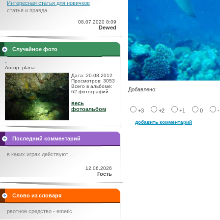
Интересная статья для новичков
статья и правда...
08.07.2020 8:09
Dewed
Случайное фото
-
Автор: plana
Дата: 20.08.2012
Просмотров: 3053
Всего в альбоме:
Добавлено:
62 фотографий
весь
фотоальбом
+3
+2
+1
0
добавить комментарий
Последний комментарий
в каких играх действуют ...
12.06.2026
Гость
Слово из словаря
рвотное средство - emetic