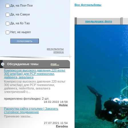
Все фотоальбомы
Да, на Пхи-Пхи
Да, на Самуи
предыдущее фото
Да, на Ко Тао
Нет, не нырял
результаты
опроса
Обсуждаемые темы
еще...
Компрессор высокого давления 220 вольт
300 атм(бар) для PCP пневматики,
дайвинга, акваланга
Компрессор высокого давления 220 вольт
300 атм(бар) для PCP пневматики,
дайвинга, пейнтбола, акваланга
электрический c...
прикреплено фото/видео: 2 шт.
18.02.2022 16:58
Hobie
Раскрутка сайта статьями | Заказать
статейное продвижение
Принимаю заказы...
27.07.2021 11:54
Ewsdea