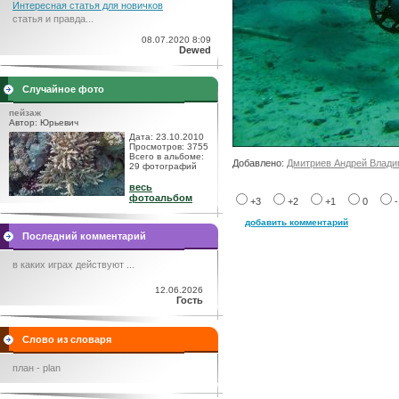
Интересная статья для новичков
статья и правда...
08.07.2020 8:09
Dewed
Случайное фото
пейзаж
Автор: Юрьевич
Дата: 23.10.2010
Просмотров: 3755
Всего в альбоме:
Добавлено:
Дмитриев Андрей Влади
29 фотографий
весь
фотоальбом
+3
+2
+1
0
добавить комментарий
Последний комментарий
в каких играх действуют ...
12.06.2026
Гость
Слово из словаря
план - plan