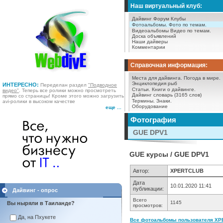
Наш виртуальный клуб:
Дайвинг Форум
Клубы
Фотоальбомы.
Фото по темам.
Видеоальбомы
Видео по темам.
Доска объявлений
Наши дайверы
Комментарии
Справочная информация:
Места для дайвинга.
Погода в мире.
Энциклопедия рыб
ИНТЕРЕСНО:
Переделан раздел
"Подводное
Статьи.
Книги о дайвинге.
видео"
. Теперь все ролики можно просмотреть
Дайвинг словарь (3165 слов)
прямо со страницы! Кроме этого можно загрузить
Термины.
Знаки.
avi-ролики в высоком качестве
Оборудование
еще ...
Фотография
GUE DPV1
GUE курсы / GUE DPV1
Автор:
XPERTCLUB
Дата
10.01.2020 11:41
публикации:
Дайвинг - опрос
Всего
1145
Вы ныряли в Таиланде?
просмотров:
Да, на Пхукете
Все фотоальбомы пользователя XP