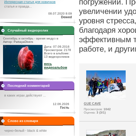
погружений. Пр
Интересная статья для новичков
статья и правда...
увеличении удо
08.07.2020 8:09
Dewed
уровня стресса
благодаря хоро
Случайный видеоролик
эффективным т
Сентябрь и октябрь - время медуз в
Автор: PattayaDivers
работе, и дру
Дата: 07.09.2016
Просмотров: 2178
Всего в альбоме:
13 видеороликов
весь
видеоальбом
Последний комментарий
в каких играх действуют ...
GUE CAVE
12.06.2026
Гость
Просмотров:
1042
Оценка:
3 (3/1)
Слово из словаря
черно-белый - black & white