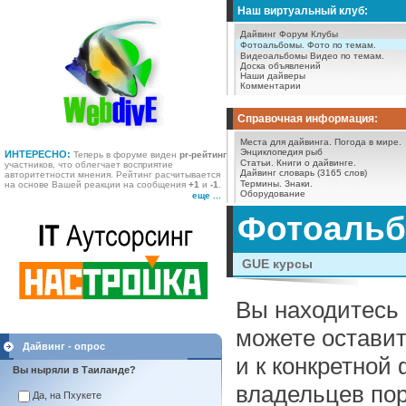
Наш виртуальный клуб:
Дайвинг Форум
Клубы
Фотоальбомы.
Фото по темам.
Видеоальбомы
Видео по темам.
Доска объявлений
Наши дайверы
Комментарии
Справочная информация:
Места для дайвинга.
Погода в мире.
Энциклопедия рыб
ИНТЕРЕСНО:
Теперь в форуме виден
pr-рейтинг
Статьи.
Книги о дайвинге.
участников, что облегчает восприятие
Дайвинг словарь (3165 слов)
авторитетности мнения. Рейтинг расчитывается
Термины.
Знаки.
на основе Вашей реакции на сообщения
+1
и
-1
.
Оборудование
еще ...
Фотоаль
GUE курсы
Вы находитесь 
можете оставит
Дайвинг - опрос
и к конкретной
Вы ныряли в Таиланде?
владельцев пор
Да, на Пхукете