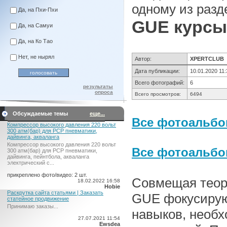
одному из разд
Да, на Пхи-Пхи
GUE курсы
Да, на Самуи
Да, на Ко Тао
Нет, не нырял
Автор:
XPERTCLUB
Дата публикации:
10.01.2020 11:
Всего фотографий:
6
результаты
опроса
Всего просмотров:
6494
Обсуждаемые темы
еще...
Все фотоальбо
Компрессор высокого давления 220 вольт
300 атм(бар) для PCP пневматики,
дайвинга, акваланга
Компрессор высокого давления 220 вольт
Все фотоальб
300 атм(бар) для PCP пневматики,
дайвинга, пейнтбола, акваланга
электрический c...
прикреплено фото/видео: 2 шт.
Совмещая теоре
18.02.2022 16:58
Hobie
Раскрутка сайта статьями | Заказать
GUE фокусирую
статейное продвижение
Принимаю заказы...
навыков, необ
27.07.2021 11:54
Ewsdea