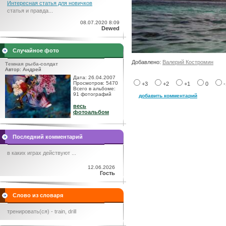
Интересная статья для новичков
статья и правда...
08.07.2020 8:09
Dewed
Случайное фото
Добавлено:
Валерий Костромин
Темная рыба-солдат
Автор: Андрей
Дата: 26.04.2007
Просмотров: 5470
+3
+2
+1
0
Всего в альбоме:
91 фотографий
добавить комментарий
весь
фотоальбом
Последний комментарий
в каких играх действуют ...
12.06.2026
Гость
Слово из словаря
тренировать(ся) - train, drill