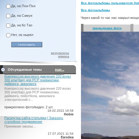
Все фотоальбомы пользователя Vod
Да, на Пхи-Пхи
Все фотоальбомы
Да, на Самуи
Через какой то час нас накрыл мощ
Да, на Ко Тао
предыдущее фото
Нет, не нырял
результаты
опроса
Обсуждаемые темы
еще...
Компрессор высокого давления 220 вольт
300 атм(бар) для PCP пневматики,
дайвинга, акваланга
Компрессор высокого давления 220 вольт
300 атм(бар) для PCP пневматики,
дайвинга, пейнтбола, акваланга
электрический c...
прикреплено фото/видео: 2 шт.
18.02.2022 16:58
Hobie
Раскрутка сайта статьями | Заказать
статейное продвижение
Принимаю заказы...
27.07.2021 11:54
Ewsdea