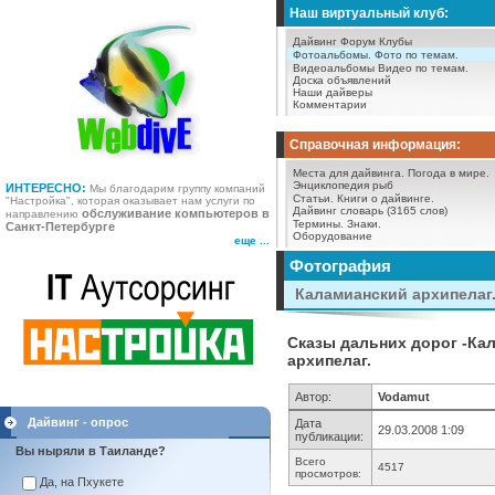
Наш виртуальный клуб:
Дайвинг Форум
Клубы
Фотоальбомы.
Фото по темам.
Видеоальбомы
Видео по темам.
Доска объявлений
Наши дайверы
Комментарии
Справочная информация:
Места для дайвинга.
Погода в мире.
Энциклопедия рыб
ИНТЕРЕСНО:
Мы благодарим группу компаний
Статьи.
Книги о дайвинге.
"Настройка", которая оказывает нам услуги по
Дайвинг словарь (3165 слов)
обслуживание компьютеров в
направлению
Термины.
Знаки.
Санкт-Петербурге
Оборудование
еще ...
Фотография
Каламианский архипелаг
Сказы дальних дорог -Кал
архипелаг.
Автор:
Vodamut
Дайвинг - опрос
Дата
29.03.2008 1:09
публикации:
Вы ныряли в Таиланде?
Всего
4517
просмотров:
Да, на Пхукете