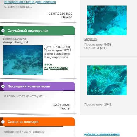
Интересная статья для новичков
статья и правда...
08.07.2020 8:09
Dewed
Случайный видеоролик
Леопард.Акула
мурена
Автор: Diver_064
Просмотров:
5458
Дата: 07.07.2008
Оценка:
3 (3/1)
Просмотров: 8719
Всего в альбоме:
3 видеороликов
весь
видеоальбом
Последний комментарий
в каких играх действуют ...
Просмотров:
1941
12.06.2026
Гость
Слово из словаря
entrapment - запутывание
добавить комментарий