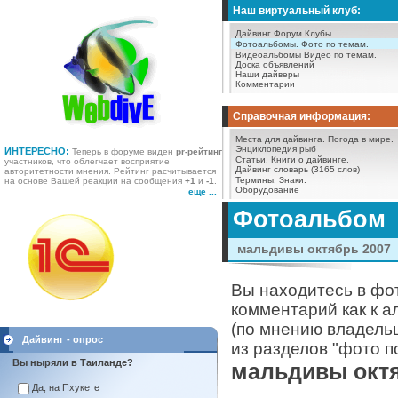
Наш виртуальный клуб:
Дайвинг Форум
Клубы
Фотоальбомы.
Фото по темам.
Видеоальбомы
Видео по темам.
Доска объявлений
Наши дайверы
Комментарии
Справочная информация:
Места для дайвинга.
Погода в мире.
Энциклопедия рыб
ИНТЕРЕСНО:
Теперь в форуме виден
pr-рейтинг
Статьи.
Книги о дайвинге.
участников, что облегчает восприятие
Дайвинг словарь (3165 слов)
авторитетности мнения. Рейтинг расчитывается
Термины.
Знаки.
на основе Вашей реакции на сообщения
+1
и
-1
.
Оборудование
еще ...
Фотоальбом
мальдивы октябрь 2007
Вы находитесь в фо
комментарий как к а
(по мнению владель
Дайвинг - опрос
из разделов "фото п
Вы ныряли в Таиланде?
мальдивы октя
Да, на Пхукете