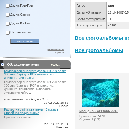
Да, на Пхи-Пхи
Автор:
азат
Дата публикации:
21.10.2007 6:5
Да, на Самуи
Всего фотографий:
11
Да, на Ко Тао
Всего просмотров:
40262
Нет, не нырял
Все фотоальбомы по
результаты
Все фотоальбомы
опроса
Обсуждаемые темы
еще...
Компрессор высокого давления 220 вольт
300 атм(бар) для PCP пневматики,
дайвинга, акваланга
Компрессор высокого давления 220 вольт
300 атм(бар) для PCP пневматики,
дайвинга, пейнтбола, акваланга
электрический c...
прикреплено фото/видео: 2 шт.
18.02.2022 16:58
Hobie
Раскрутка сайта статьями | Заказать
мальдивы октябрь 2007
статейное продвижение
Просмотров:
5148
Принимаю заказы...
Оценка:
1 (1/1)
27.07.2021 11:54
Ewsdea