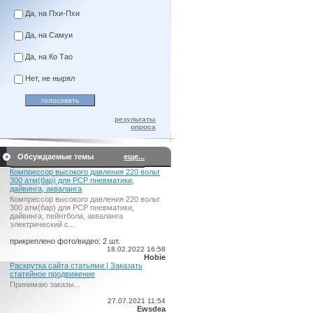
Да, на Пхи-Пхи
Да, на Самуи
Да, на Ко Тао
Нет, не нырял
результаты
опроса
Обсуждаемые темы
еще...
Компрессор высокого давления 220 вольт
300 атм(бар) для PCP пневматики,
дайвинга, акваланга
Компрессор высокого давления 220 вольт
300 атм(бар) для PCP пневматики,
дайвинга, пейнтбола, акваланга
электрический c...
прикреплено фото/видео: 2 шт.
18.02.2022 16:58
Hobie
Раскрутка сайта статьями | Заказать
статейное продвижение
Принимаю заказы...
27.07.2021 11:54
Ewsdea