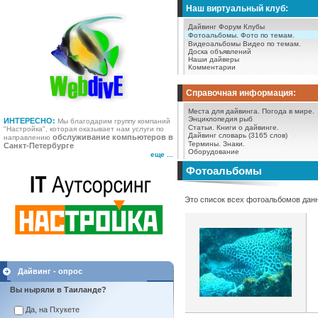
Наш виртуальный клуб:
Дайвинг Форум
Клубы
Фотоальбомы.
Фото по темам.
Видеоальбомы
Видео по темам.
Доска объявлений
Наши дайверы
Комментарии
Справочная информация:
Места для дайвинга.
Погода в мире.
Энциклопедия рыб
ИНТЕРЕСНО:
Мы благодарим группу компаний
Статьи.
Книги о дайвинге.
"Настройка", которая оказывает нам услуги по
Дайвинг словарь (3165 слов)
обслуживание компьютеров в
направлению
Термины.
Знаки.
Санкт-Петербурге
Оборудование
еще ...
Фотоальбомы
Это список всех фотоальбомов данн
Дайвинг - опрос
Вы ныряли в Таиланде?
Да, на Пхукете