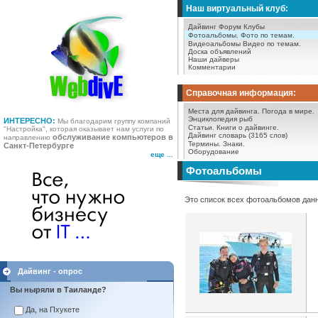
Наш виртуальный клуб:
Дайвинг Форум
Клубы
Фотоальбомы.
Фото по темам.
Видеоальбомы
Видео по темам.
Доска объявлений
Наши дайверы
Комментарии
Справочная информация:
Места для дайвинга.
Погода в мире.
Энциклопедия рыб
ИНТЕРЕСНО:
Мы благодарим группу компаний
Статьи.
Книги о дайвинге.
"Настройка", которая оказывает нам услуги по
Дайвинг словарь (3165 слов)
обслуживание компьютеров в
направлению
Термины.
Знаки.
Санкт-Петербурге
Оборудование
еще ...
Фотоальбомы
Это список всех фотоальбомов данн
Дайвинг - опрос
Вы ныряли в Таиланде?
Да, на Пхукете