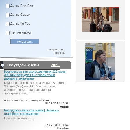
Да, на Пхи-Пхи
Да, на Самуи
Да, на Ко Тао
Нет, не нырял
результаты
опроса
Обсуждаемые темы
еще...
Компрессор высокого давления 220 вольт
300 атм(бар) для PCP пневматики,
дайвинга, акваланга
Компрессор высокого давления 220 вольт
300 атм(бар) для PCP пневматики,
дайвинга, пейнтбола, акваланга
электрический c...
прикреплено фото/видео: 2 шт.
18.02.2022 16:58
Hobie
Раскрутка сайта статьями | Заказать
статейное продвижение
Принимаю заказы...
27.07.2021 11:54
Ewsdea