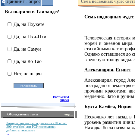
Дайвинг - опрос
Семь подводных чудес свет
Вы ныряли в Таиланде?
Семь подводных чудес 
Да, на Пхукете
Да, на Пхи-Пхи
Человеческая история м
морей и океанов мира.
стихийными катастрофам
Да, на Самуи
Однако оставшиеся до с
в зеленую толщу воды. 
Да, на Ко Тао
Александрия, Египет
Нет, не нырял
Александрия, город Але
пострадал от землетряс
прочими красотами дв
медленно. Зато в руины
результаты
опроса
Бухта Камбея, Индия
Обсуждаемые темы
еще...
Несколько лет назад в
уровень развития цивил
Компрессор высокого давления 220 вольт
300 атм(бар) для PCP пневматики,
Находка была названа «
дайвинга, акваланга