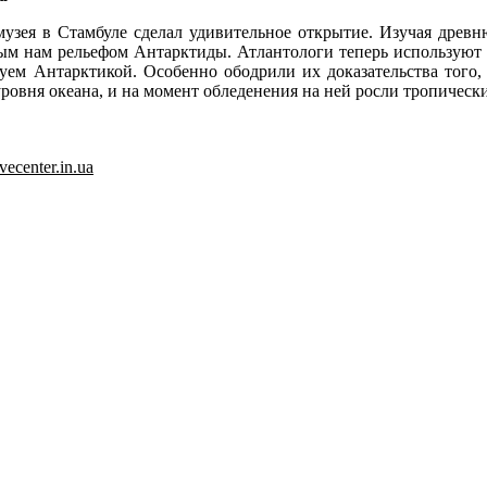
 музея в Стамбуле сделал удивительное открытие. Изучая древ
м нам рельефом Антарктиды. Атлантологи теперь используют э
нуем Антарктикой. Особенно ободрили их доказательства того
ровня океана, и на момент обледенения на ней росли тропически
vecenter.in.ua