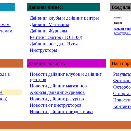
Дайвинг-бизнес:
Вход для
Дайвинг клубы и дайвинг центры
логин:
пароль:
емам.
Дайвинг Магазины
забыли пар
 темам.
Дайвинг Журналы
регистрация / 
Рейтинг сайтов (ТОП100)
Дайвинг поездки.
Яхты.
Инструкторы
Дайвинг-новости:
Наш порт
ода в
Новости дайвинг клубов и дайвинг
Результа
центров
Фотокон
Новости дайвинг магазинов
Фотообо
е.
Анонсы дайвинг журналов
О порта
лов)
Новости дайвинг ресурсов
Новости
Новости от инструкторов
Контакт
Новости дайвинг поездок и яхт