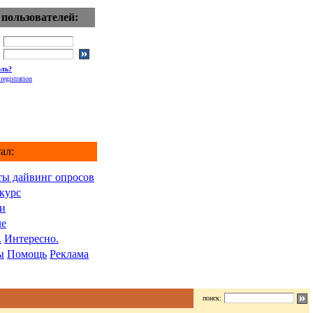
 пользователей:
оль?
registration
ал:
ты дайвинг опросов
курс
и
ле
.
Интересно.
ы
Помощь
Реклама
поиск: