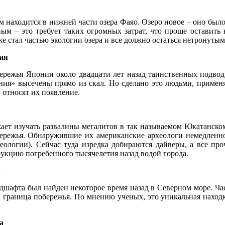
 находится в нижней части озера Фаяо. Озеро новое – оно было 
ным – это требует таких огромных затрат, что проще оставить
е стал частью экологии озера и все должно остаться нетронутым
ия
ережья Японии около двадцати лет назад таинственных подвод
ния» высечены прямо из скал. Но сделано это людьми, приме
 относят их появление.
ает изучать развалины мегалитов в так называемом Юкатанско
ережья. Обнаружившие их американские археологи немедленно 
еологии). Сейчас туда изредка добираются дайверы, а все пр
укцию погребенного тысячелетия назад водой города.
а
дшафта был найден некоторое время назад в Северном море. Час
и граница побережья. По мнению ученых, это уникальная находка
а