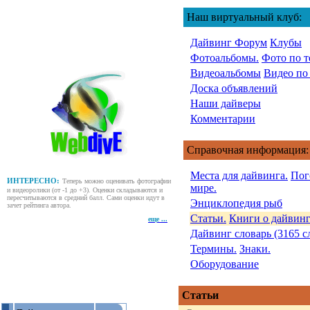
Наш виртуальный клуб:
Дайвинг Форум
Клубы
Фотоальбомы.
Фото по т
Видеоальбомы
Видео по
Доска объявлений
Наши дайверы
Комментарии
Справочная информация:
Места для дайвинга.
Пог
ИНТЕРЕСНО:
Теперь можно оценивать фотографии
мире.
и видеоролики (от -1 до +3). Оценки складываются и
пересчитываются в средний балл. Сами оценки идут в
Энциклопедия рыб
зачет рейтинга автора.
Статьи.
Книги о дайвинг
еще ...
Дайвинг словарь (3165 с
Термины.
Знаки.
Оборудование
Статьи