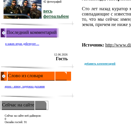
42 фотографий
Сто лет назад куратор
весь
совпадающие с известны
фотоальбом
то, что мы сейчас име
земля, причем не ниже у
Последний комментарий
в каких играх действуют ...
Источник:
http://www.di
12.06.2026
Гость
добавить комментарий
Слово из словаря
apnea - апное, задержка дыхания
Сейчас на сайте
Сейчас на сайте веб-дайверов:
0
Онлайн гостей: 91