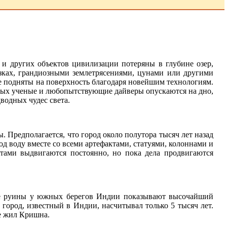
в и других объектов цивилизации потеряны в глубине озер,
зках, грандиозными землетрясениями, цунами или другими
же подняты на поверхность благодаря новейшим технологиям.
орых ученые и любопытствующие дайверы опускаются на дно,
водных чудес света.
 Предполагается, что город около полутора тысяч лет назад
од воду вместе со всеми артефактами, статуями, колоннами и
тами выдвигаются постоянно, но пока дела продвигаются
ные руины у южных берегов Индии показывают высочайший
 город, известный в Индии, насчитывал только 5 тысяч лет.
де жил Кришна.