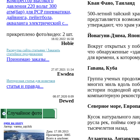
Компрессор высокого
Кван Фаяо, Таиланд
давления 220 вольт 300
атм(бар) для PCP пневматики,
500-летний тайский храм
дайвинга, пейнтбола,
представляется возмож
акваланга электрический c...
утверждают, что храм уж
прикреплено фото/видео: 2 шт.
Йонагуни-Дзима, Япон
18.02.2022 16:58
Hobie
Вокруг открытых у поб
Раскрутка сайта статьями | Заказать
что обнаруженные «зда
статейное продвижение
для времени, к которому
Принимаю заказы...
Гавана, Куба
27.07.2021 11:54
Ewsdea
Группа ученых продолж
Интересная статья для новичков
многих миль вдоль поб
статья и правда...
истории подводной арх
компьютерную реконстр
08.07.2020 8:09
Dewed
Северное море, Европ
Случайное фото
Кусок натурального лан
русла рек, поймы озер 
едем на охоту
Автор: varena_zajchik
тысячелетия назад.
Дата: 17.09.2013
Просмотров: 3085
Атлантида, Антарктик
Всего в альбоме: