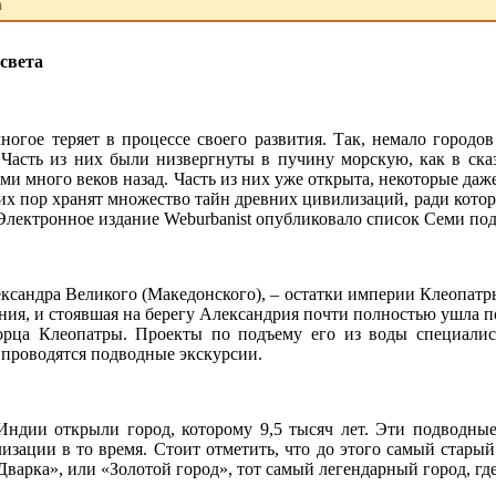
а
света
ногое теряет в процессе своего развития. Так, немало городо
 Часть из них были низвергнуты в пучину морскую, как в ска
и много веков назад. Часть из них уже открыта, некоторые да
их пор хранят множество тайн древних цивилизаций, ради кот
Электронное издание Weburbanist опубликовало список Семи под
ксандра Великого (Македонского), – остатки империи Клеопатры.
ения, и стоявшая на берегу Александрия почти полностью ушла п
орца Клеопатры. Проекты по подъему его из воды специалис
 проводятся подводные экскурсии.
 Индии открыли город, которому 9,5 тысяч лет. Эти подвод
изации в то время. Стоит отметить, что до этого самый старый
Дварка», или «Золотой город», тот самый легендарный город, г