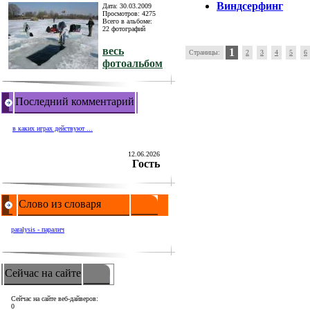
Виндсерфинг
Дата: 30.03.2009
Просмотров: 4275
Всего в альбоме:
22 фотографий
весь
1
Страницы:
2
3
4
5
6
фотоальбом
Последний комментарий
в каких играх действуют ...
12.06.2026
Гость
Слово из словаря
paralysis - паралич
Сейчас на сайте
Сейчас на сайте веб-дайверов:
0