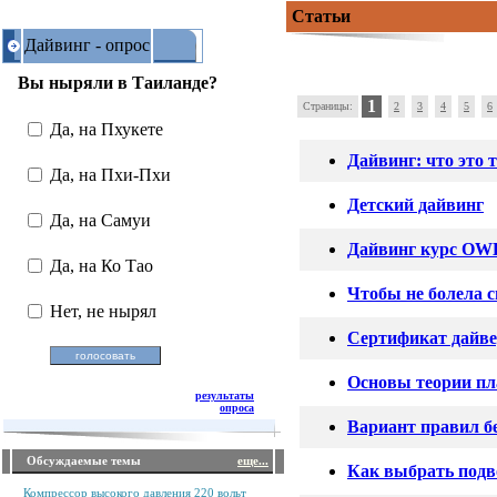
Статьи
Дайвинг - опрос
Вы ныряли в Таиланде?
1
Страницы:
2
3
4
5
6
Да, на Пхукете
Дайвинг: что это 
Да, на Пхи-Пхи
Детский дайвинг
Да, на Самуи
Дайвинг курс OWD
Да, на Ко Тао
Чтобы не болела 
Нет, не нырял
Сертификат дайв
Основы теории пл
результаты
опроса
Вариант правил б
Обсуждаемые темы
еще...
Как выбрать под
Компрессор высокого давления 220 вольт