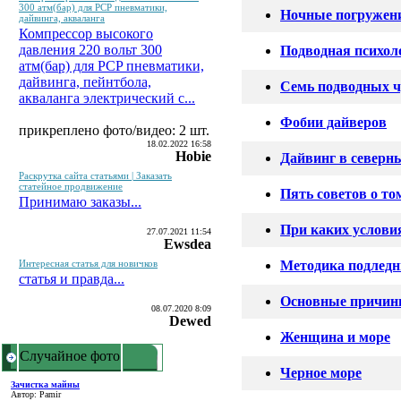
300 атм(бар) для PCP пневматики,
Ночные погружен
дайвинга, акваланга
Компрессор высокого
давления 220 вольт 300
Подводная психол
атм(бар) для PCP пневматики,
дайвинга, пейнтбола,
Семь подводных ч
акваланга электрический c...
Фобии дайверов
прикреплено фото/видео: 2 шт.
18.02.2022 16:58
Hobie
Дайвинг в северн
Раскрутка сайта статьями | Заказать
статейное продвижение
Пять советов о т
Принимаю заказы...
При каких услови
27.07.2021 11:54
Ewsdea
Интересная статья для новичков
Методика подлед
статья и правда...
Основные причины
08.07.2020 8:09
Dewed
Женщина и море
Случайное фото
Черное море
Зачистка майны
Автор: Pamir