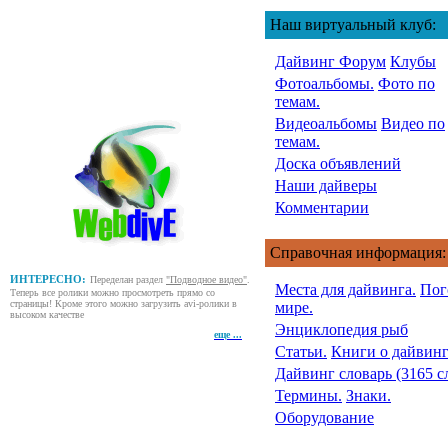
Наш виртуальный клуб:
Дайвинг Форум
Клубы
Фотоальбомы.
Фото по
темам.
Видеоальбомы
Видео по
темам.
Доска объявлений
Наши дайверы
Комментарии
Справочная информация:
ИНТЕРЕСНО:
Переделан раздел
"Подводное видео"
.
Места для дайвинга.
Пог
Теперь все ролики можно просмотреть прямо со
страницы! Кроме этого можно загрузить avi-ролики в
мире.
высоком качестве
Энциклопедия рыб
еще ...
Статьи.
Книги о дайвинг
Дайвинг словарь (3165 с
Термины.
Знаки.
Оборудование