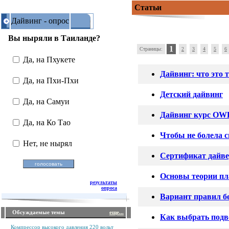
Статьи
Дайвинг - опрос
Вы ныряли в Таиланде?
1
Страницы:
2
3
4
5
6
Да, на Пхукете
Дайвинг: что это 
Да, на Пхи-Пхи
Детский дайвинг
Да, на Самуи
Дайвинг курс OWD
Да, на Ко Тао
Чтобы не болела 
Нет, не нырял
Сертификат дайв
Основы теории пл
результаты
опроса
Вариант правил б
Обсуждаемые темы
еще...
Как выбрать под
Компрессор высокого давления 220 вольт