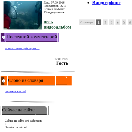
Виндсерфинг
Дата: 07.09.2016
Просмотров: 2215
Всего в альбоме:
13 видеороликов
весь
1
Страницы:
2
3
4
5
6
видеоальбом
Последний комментарий
в каких играх действуют ...
12.06.2026
Гость
Слово из словаря
протокол - record
Сейчас на сайте
Сейчас на сайте веб-дайверов:
0
Онлайн гостей: 45