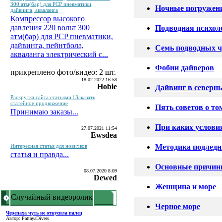
300 атм(бар) для PCP пневматики,
Ночные погружен
дайвинга, акваланга
Компрессор высокого
давления 220 вольт 300
Подводная психол
атм(бар) для PCP пневматики,
дайвинга, пейнтбола,
Семь подводных ч
акваланга электрический c...
Фобии дайверов
прикреплено фото/видео: 2 шт.
18.02.2022 16:58
Hobie
Дайвинг в северн
Раскрутка сайта статьями | Заказать
статейное продвижение
Пять советов о т
Принимаю заказы...
При каких услови
27.07.2021 11:54
Ewsdea
Интересная статья для новичков
Методика подлед
статья и правда...
Основные причины
08.07.2020 8:09
Dewed
Женщина и море
Случайный видеоролик
Черное море
Черепаха чуть не откусила палец
Автор: PattayaDivers