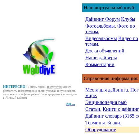
Наш виртуальный клуб:
Дайвинг Форум
Клубы
Фотоальбомы.
Фото по
темам.
Видеоальбомы
Видео по
темам.
Доска объявлений
Наши дайверы
Комментарии
Справочная информация:
ИНТЕРЕСНО:
Теперь любой
инструктор
может
Места для дайвинга.
Пог
разместить информацию о своих услугах и публиковать
свои новости и фотографий. Регистрируйтесь и заходите
мире.
в Личный кабинет
Энциклопедия рыб
еще ...
Статьи.
Книги о дайвинг
Дайвинг словарь (3165 с
Термины.
Знаки.
Оборудование