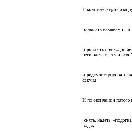
В конце четвертого моду
-обладать навыками ги
-проплыть под водой без
чего одеть маску и осво
-продемонстрировать на
секунд.
И по окончании пятого 
-снять, надеть, «подогн
воды;