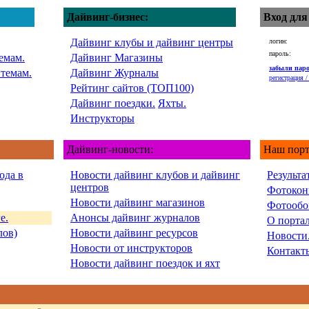
Дайвинг-бизнес:
Вход для
Дайвинг клубы и дайвинг центры
логин:
пароль:
емам.
Дайвинг Магазины
забыли пар
 темам.
Дайвинг Журналы
регистрация / 
Рейтинг сайтов (ТОП100)
Дайвинг поездки.
Яхты.
Инструкторы
Дайвинг-новости:
Наш порт
ода в
Новости дайвинг клубов и дайвинг
Результа
центров
Фотокон
Новости дайвинг магазинов
Фотообо
е.
Анонсы дайвинг журналов
О порта
лов)
Новости дайвинг ресурсов
Новости
Новости от инструкторов
Контакт
Новости дайвинг поездок и яхт