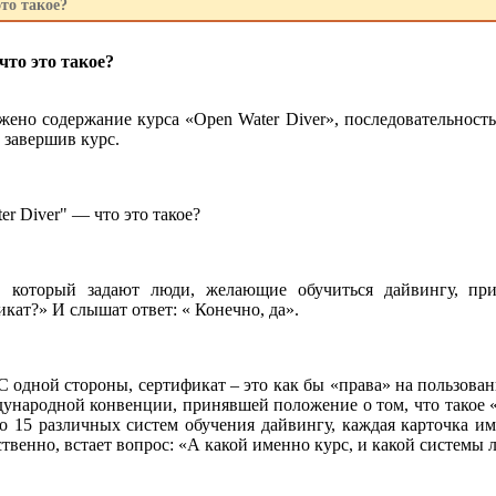
то такое?
то это такое?
жено содержание курса «Open Water Diver», последовательнос
 завершив курс.
r Diver" — что это такое?
 который задают люди, желающие обучиться дайвингу, пр
ат?» И слышат ответ: « Конечно, да».
 С одной стороны, сертификат – это как бы «права» на пользова
ународной конвенции, принявшей положение о том, что такое «ка
о 15 различных систем обучения дайвингу, каждая карточка им
ественно, встает вопрос: «А какой именно курс, и какой систем