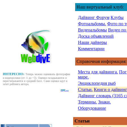
Наш виртуальный клуб:
Дайвинг Форум
Клубы
Фотоальбомы.
Фото по т
Видеоальбомы
Видео по
Доска объявлений
Наши дайверы
Комментарии
Справочная информация:
Места для дайвинга.
Пог
ИНТЕРЕСНО:
Теперь можно оценивать фотографии
мире.
и видеоролики (от -1 до +3). Оценки складываются и
пересчитываются в средний балл. Сами оценки идут в
Энциклопедия рыб
зачет рейтинга автора.
Статьи.
Книги о дайвинг
еще ...
Дайвинг словарь (3165 с
Термины.
Знаки.
Оборудование
Статьи