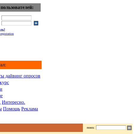
 пользователей:
оль?
registration
ал:
ты дайвинг опросов
курс
и
ле
.
Интересно.
ы
Помощь
Реклама
поиск: