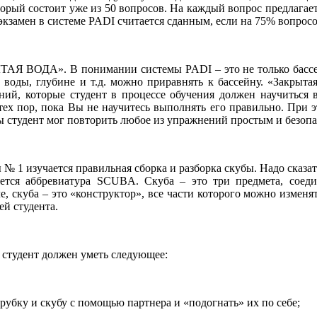
орый состоит уже из 50 вопросов. На каждый вопрос предлагает
замен в системе PADI считается сданным, если на 75% вопросо
ТАЯ ВОДА». В понимании системы PADI – это не только бассей
 воды, глубине и т.д. можно приравнять к бассейну. «Закрыт
ний, которые студент в процессе обучения должен научиться 
ех пор, пока Вы не научитесь выполнять его правильно. При 
бы студент мог повторить любое из упражнений простым и безоп
№ 1 изучается правильная сборка и разборка скубы. Надо сказат
ется аббревиатура SCUBA. Скуба – это три предмета, соеди
е, скуба – это «конструктор», все части которого можно изменя
й студента.
 студент должен уметь следующее:
 трубку и скубу с помощью партнера и «подогнать» их по себе;