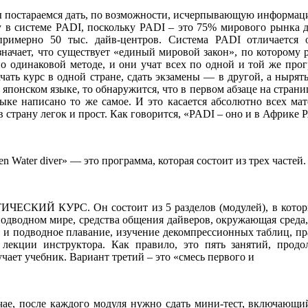
ы постараемся дать, по возможности, исчерпывающую информацию 
у в системе PADI, поскольку PADI – это 75% мирового рынка д
примерно 50 тыс. дайв-центров. Система PADI отличается 
значает, что существует «единый мировой закон», по которому
о одинаковой методе, и они учат всех по одной и той же про
ачать курс в одной стране, сдать экзамены — в другой, а нырят
японском языке, то обнаружится, что в первом абзаце на страни
ыке написано то же самое. И это касается абсолютно всех ма
в страну легок и прост. Как говорится, «PADI – оно и в Африке 
n Water diver» — это программа, которая состоит из трех частей.
ИЧЕСКИЙ КУРС. Он состоит из 5 разделов (модулей), в котор
 подводном мире, средства общения дайверов, окружающая сред
е и подводное плавание, изучение декомпрессионных таблиц, п
лекции инструктора. Как правило, это пять занятий, продо
чает учебник. Вариант третий – это «смесь первого и
ае, после каждого модуля нужно сдать мини-тест, включающий