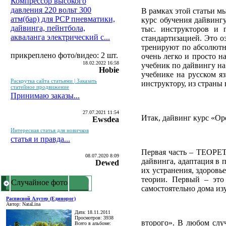
Компрессор высокого
давления 220 вольт 300
В рамках этой статьи м
атм(бар) для PCP пневматики,
курс обучения дайвинг
дайвинга, пейнтбола,
тыс. инструкторов и 
акваланга электрический c...
стандартизацией. Это о
тренируют по абсолютн
прикреплено фото/видео: 2 шт.
очень легко и просто н
18.02.2022 16:58
учебник по дайвингу на 
Hobie
учебнике на русском яз
Раскрутка сайта статьями | Заказать
инструктору, из страны 
статейное продвижение
Принимаю заказы...
27.07.2021 11:54
Итак, дайвинг курс «Ope
Ewsdea
Интересная статья для новичков
статья и правда...
Первая часть – ТЕОРЕТ
08.07.2020 8:09
дайвинга, адаптация в
Dewed
их устранения, здоровь
теории. Первый – это 
Случайное фото
самостоятельно дома изу
Расписной Алутер (Единорог)
Автор: NataLina
Дата: 18.11.2011
Просмотров: 3938
второго». В любом случ
Всего в альбоме: