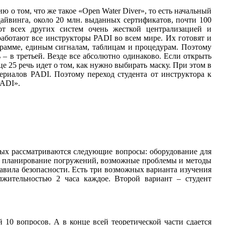
о том, что же такое «Open Water Diver», то есть начальный
айвинга, около 20 млн. выданных сертификатов, почти 100
от всех других систем очень жесткой централизацией и
 работают все инструкторы PADI во всем мире. Их готовят и
грамме, единым сигналам, таблицам и процедурам. Поэтому
ь – в третьей. Везде все абсолютно одинаково. Если открыть
це 25 речь идет о том, как нужно выбирать маску. При этом в
териалов PADI. Поэтому переход студента от инструктора к
PADI».
ых рассматриваются следующие вопросы: оборудование для
а, планирование погружений, возможные проблемы и методы
равила безопасности. Есть три возможных варианта изучения
лжительностью 2 часа каждое. Второй вариант – студент
 10 вопросов. А в конце всей теоретической части сдается