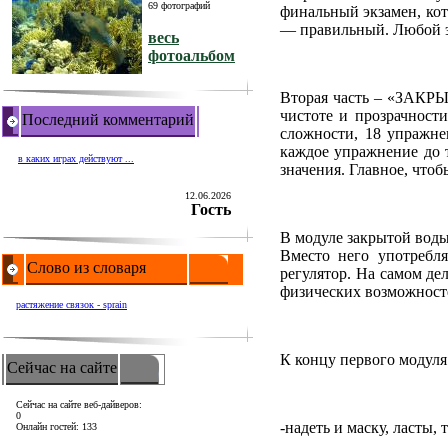
69 фотографий
финальный экзамен, кот
— правильный. Любой эк
весь
фотоальбом
Вторая часть – «ЗАКРЫ
чистоте и прозрачности
Последний комментарий
сложности, 18 упражне
каждое упражнение до т
в каких играх действуют ...
значения. Главное, что
12.06.2026
Гость
В модуле закрытой воды 
Вместо него употребля
Слово из словаря
регулятор. На самом дел
физических возможносте
растяжение связок - sprain
К концу первого модуля
Сейчас на сайте
Сейчас на сайте веб-дайверов:
0
-надеть и маску, ласты,
Онлайн гостей: 133