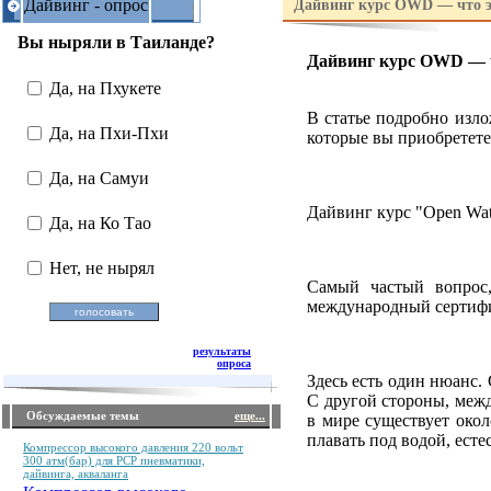
Дайвинг - опрос
Дайвинг курс OWD — что э
Вы ныряли в Таиланде?
Дайвинг курс OWD — ч
Да, на Пхукете
В статье подробно изло
Да, на Пхи-Пхи
которые вы приобретете
Да, на Самуи
Дайвинг курс "Open Wate
Да, на Ко Тао
Нет, не нырял
Самый частый вопрос,
международный сертифик
результаты
опроса
Здесь есть один нюанс.
С другой стороны, межд
Обсуждаемые темы
еще...
в мире существует окол
плавать под водой, ест
Компрессор высокого давления 220 вольт
300 атм(бар) для PCP пневматики,
дайвинга, акваланга