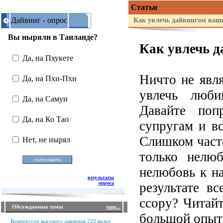
Статьи
Дайвинг - опрос
Как увлечь дайвингом ваши
Вы ныряли в Таиланде?
Как увлечь д
Да, на Пхукете
Ничто не явл
Да, на Пхи-Пхи
увлечь люб
Да, на Самуи
Давайте поп
Да, на Ко Тао
супругам и в
Слишком часто
Нет, не нырял
только нелюб
нелюбовь к на
результаты
опроса
результате в
ссору? Читай
Обсуждаемые темы
еще...
большой опыт 
Компрессор высокого давления 220 вольт