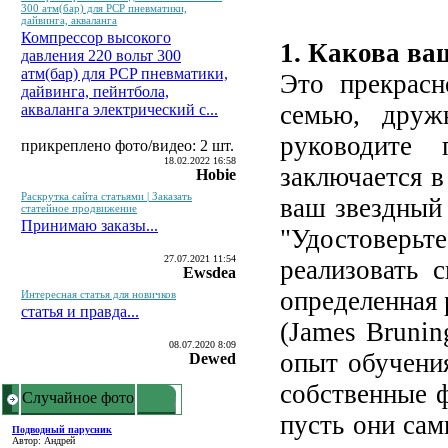
300 атм(бар) для PCP пневматики,
дайвинга, акваланга
Компрессор высокого
1. Какова в
давления 220 вольт 300
атм(бар) для PCP пневматики,
Это прекрасн
дайвинга, пейнтбола,
семью, дру
акваланга электрический c...
руководите
прикреплено фото/видео: 2 шт.
18.02.2022 16:58
заключается в
Hobie
Раскрутка сайта статьями | Заказать
ваш звездный 
статейное продвижение
Принимаю заказы...
"Удостоверь
27.07.2021 11:54
реализовать 
Ewsdea
определенная 
Интересная статья для новичков
статья и правда...
(James Bruni
08.07.2020 8:09
опыт обучени
Dewed
собственные ф
Случайное фото
пусть они сам
Подводный парусник
Автор: Андрей