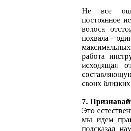
Не все оши
постоянное и
волоса отсто
похвала - оди
максимальных 
работа инстр
исходящая о
составляющу
своих близких
7. Признава
Это естествен
мы идем пра
подсказал на