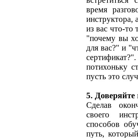
встретиться 
время разгов
инструктора, 
из вас что-то
"почему вы хо
для вас?" и "
сертификат?
потихоньку с
пусть это слу
5. Доверяйте
Сделав окон
своего инст
способов обу
путь, которы