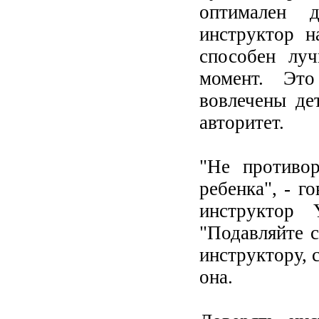
оптимален 
инструктор н
способен лу
момент. Эт
вовлечены де
авторитет.
"Не противо
ребенка", - г
инструктор 
"Подавляйте с
инструктору, с
она.