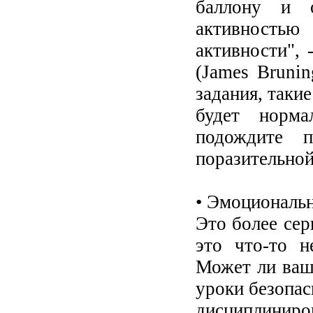
баллону и 
активностью
активности",
(James Bruni
задания, таки
будет норма
подождите 
поразительной
• Эмоциональн
Это более сер
это что-то н
Может ли ваш
уроки безопас
дисциплини