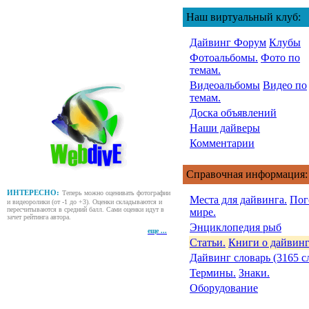
Наш виртуальный клуб:
Дайвинг Форум
Клубы
Фотоальбомы.
Фото по
темам.
Видеоальбомы
Видео по
темам.
Доска объявлений
Наши дайверы
Комментарии
Справочная информация:
ИНТЕРЕСНО:
Теперь можно оценивать фотографии
Места для дайвинга.
Пог
и видеоролики (от -1 до +3). Оценки складываются и
пересчитываются в средний балл. Сами оценки идут в
мире.
зачет рейтинга автора.
Энциклопедия рыб
еще ...
Статьи.
Книги о дайвинг
Дайвинг словарь (3165 с
Термины.
Знаки.
Оборудование