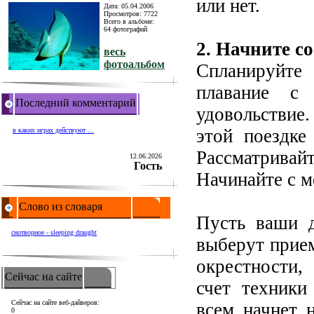
или нет.
Дата: 05.04.2006
Просмотров: 7722
Всего в альбоме:
64 фотографий
2. Начните с
весь
фотоальбом
Спланируйте 
плавание с
Последний комментарий
удовольствие
этой поездке
в каких играх действуют ...
Рассматривай
12.06.2026
Гость
Начинайте с м
Слово из словаря
Пусть ваши д
снотворное - sleeping draught
выберут прие
окрестности,
Сейчас на сайте
счет техники
Сейчас на сайте веб-дайверов:
всем начнет 
0