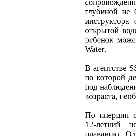
сопровождени
глубиной не 
инструктора 
открытой вод
ребенок може
Water.
В агентстве S
по которой де
под наблюдени
возраста, нео
По инерции о
12-летний ц
плаванию. Од