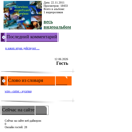
Дата: 22.11.2011
Просмотров: 18433
Всего в альбоме:
1 видеороликов
весь
видеоальбом
Последний комментарий
в каких играх действуют ...
12.06.2026
Гость
Слово из словаря
wire—cutter - кусачки
Сейчас на сайте
Сейчас на сайте веб-дайверов:
0
Онлайн гостей: 28