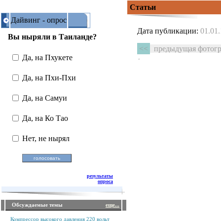
Статьи
Дайвинг - опрос
Дата публикации:
01.01
Вы ныряли в Таиланде?
<<
предыдущая фотог
Да, на Пхукете
Да, на Пхи-Пхи
Да, на Самуи
Да, на Ко Тао
Нет, не нырял
результаты
опроса
Обсуждаемые темы
еще...
Компрессор высокого давления 220 вольт