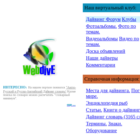
Наш виртуальный клуб:
Дайвинг Форум
Клубы
Фотоальбомы.
Фото по
темам.
Видеоальбомы
Видео по
темам.
Доска объявлений
Наши дайверы
Комментарии
Справочная информация:
ИНТЕРЕСНО:
На нашем портале появился
"Англо-
Места для дайвинга.
Пог
Русский и Русско-Английский Дайвинг словарь!
Кроме
поиска по словарю можно распечатать "словарный
мире.
минимум".
Энциклопедия рыб
еще ...
Статьи.
Книги о дайвинг
Дайвинг словарь (3165 с
Термины.
Знаки.
Оборудование