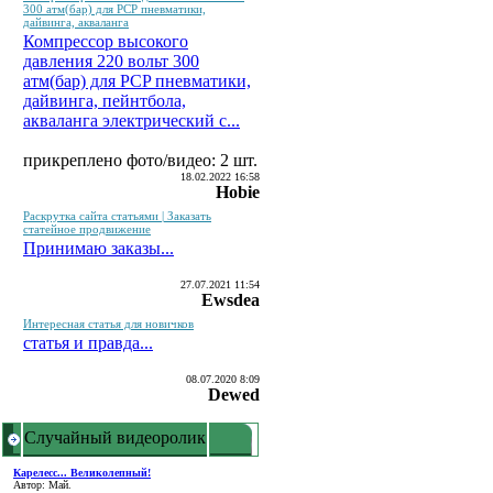
300 атм(бар) для PCP пневматики,
дайвинга, акваланга
Компрессор высокого
давления 220 вольт 300
атм(бар) для PCP пневматики,
дайвинга, пейнтбола,
акваланга электрический c...
прикреплено фото/видео: 2 шт.
18.02.2022 16:58
Hobie
Раскрутка сайта статьями | Заказать
статейное продвижение
Принимаю заказы...
27.07.2021 11:54
Ewsdea
Интересная статья для новичков
статья и правда...
08.07.2020 8:09
Dewed
Случайный видеоролик
Карелесс... Великолепный!
Автор: Май.