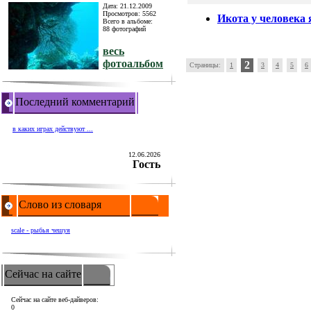
Дата: 21.12.2009
Просмотров: 5562
Икота у человека
Всего в альбоме:
88 фотографий
весь
фотоальбом
2
Страницы:
1
3
4
5
6
Последний комментарий
в каких играх действуют ...
12.06.2026
Гость
Слово из словаря
scale - рыбья чешуя
Сейчас на сайте
Сейчас на сайте веб-дайверов:
0