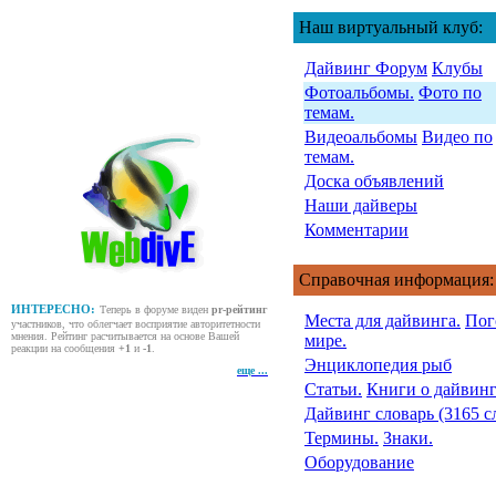
Наш виртуальный клуб:
Дайвинг Форум
Клубы
Фотоальбомы.
Фото по
темам.
Видеоальбомы
Видео по
темам.
Доска объявлений
Наши дайверы
Комментарии
Справочная информация:
ИНТЕРЕСНО:
Теперь в форуме виден
pr-рейтинг
Места для дайвинга.
Пог
участников, что облегчает восприятие авторитетности
мнения. Рейтинг расчитывается на основе Вашей
мире.
реакции на сообщения
+1
и
-1
.
Энциклопедия рыб
еще ...
Статьи.
Книги о дайвинг
Дайвинг словарь (3165 с
Термины.
Знаки.
Оборудование