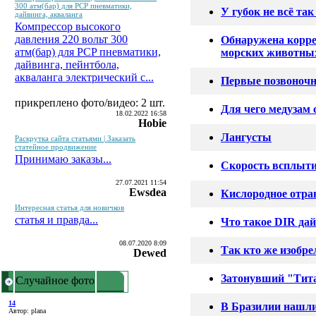
300 атм(бар) для PCP пневматики,
У губок не всё так
дайвинга, акваланга
Компрессор высокого
давления 220 вольт 300
Обнаружена корре
атм(бар) для PCP пневматики,
морских животны
дайвинга, пейнтбола,
акваланга электрический c...
Первые позвоночн
прикреплено фото/видео: 2 шт.
Для чего медузам 
18.02.2022 16:58
Hobie
Лангусты
Раскрутка сайта статьями | Заказать
статейное продвижение
Принимаю заказы...
Скорость всплыт
27.07.2021 11:54
Ewsdea
Кислородное отра
Интересная статья для новичков
статья и правда...
Что такое DIR да
08.07.2020 8:09
Так кто же изобре
Dewed
Затонувший "Тита
Случайное фото
14
В Бразилии нашли
Автор: plana