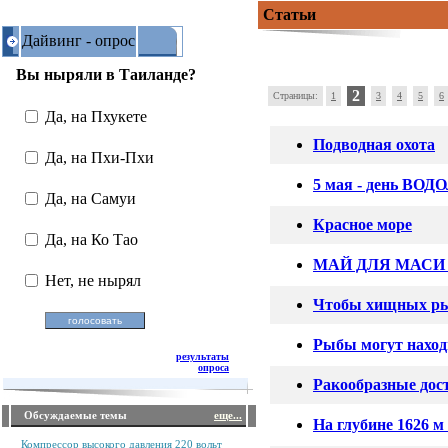
Статьи
Дайвинг - опрос
Вы ныряли в Таиланде?
2
Страницы:
1
3
4
5
6
Да, на Пхукете
Подводная охота
Да, на Пхи-Пхи
5 мая - день ВОД
Да, на Самуи
Красное море
Да, на Ко Тао
МАЙ ДЛЯ МАСИ ил
Нет, не нырял
Чтобы хищных рыб
Рыбы могут наход
результаты
опроса
Ракообразные дост
Обсуждаемые темы
еще...
На глубине 1626 м
Компрессор высокого давления 220 вольт