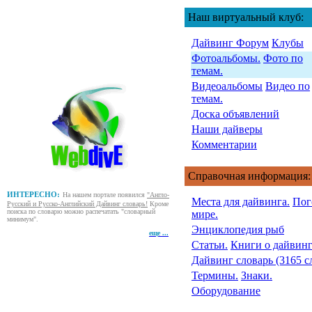
Наш виртуальный клуб:
Дайвинг Форум
Клубы
Фотоальбомы.
Фото по
темам.
Видеоальбомы
Видео по
темам.
Доска объявлений
Наши дайверы
Комментарии
Справочная информация:
ИНТЕРЕСНО:
На нашем портале появился
"Англо-
Места для дайвинга.
Пог
Русский и Русско-Английский Дайвинг словарь!
Кроме
поиска по словарю можно распечатать "словарный
мире.
минимум".
Энциклопедия рыб
еще ...
Статьи.
Книги о дайвинг
Дайвинг словарь (3165 с
Термины.
Знаки.
Оборудование