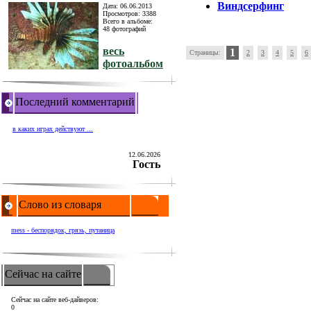
Виндсерфинг
Дата: 06.06.2013
Просмотров: 3388
Всего в альбоме:
48 фотографий
весь
1
Страницы:
2
3
4
5
6
фотоальбом
Последний комментарий
в каких играх действуют ...
12.06.2026
Гость
Слово из словаря
mess - беспорядок, грязь, путаница
Сейчас на сайте
Сейчас на сайте веб-дайверов:
0