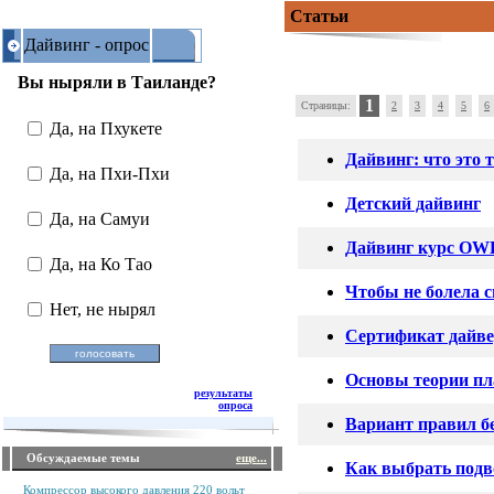
Статьи
Дайвинг - опрос
Вы ныряли в Таиланде?
1
Страницы:
2
3
4
5
6
Да, на Пхукете
Дайвинг: что это 
Да, на Пхи-Пхи
Детский дайвинг
Да, на Самуи
Дайвинг курс OWD
Да, на Ко Тао
Чтобы не болела 
Нет, не нырял
Сертификат дайв
Основы теории пл
результаты
опроса
Вариант правил б
Обсуждаемые темы
еще...
Как выбрать под
Компрессор высокого давления 220 вольт