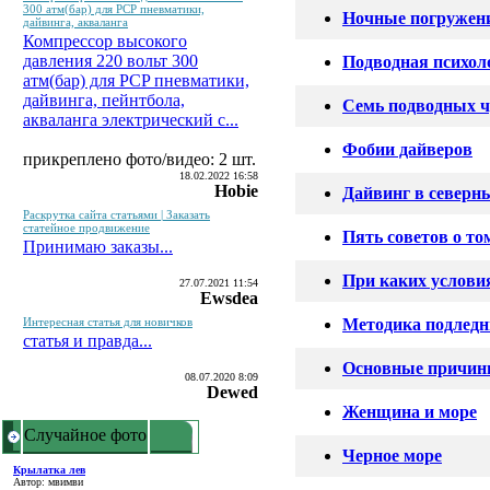
300 атм(бар) для PCP пневматики,
Ночные погружен
дайвинга, акваланга
Компрессор высокого
давления 220 вольт 300
Подводная психол
атм(бар) для PCP пневматики,
дайвинга, пейнтбола,
Семь подводных ч
акваланга электрический c...
Фобии дайверов
прикреплено фото/видео: 2 шт.
18.02.2022 16:58
Hobie
Дайвинг в северн
Раскрутка сайта статьями | Заказать
статейное продвижение
Пять советов о т
Принимаю заказы...
При каких услови
27.07.2021 11:54
Ewsdea
Интересная статья для новичков
Методика подлед
статья и правда...
Основные причины
08.07.2020 8:09
Dewed
Женщина и море
Случайное фото
Черное море
Крылатка лев
Автор: мвимви