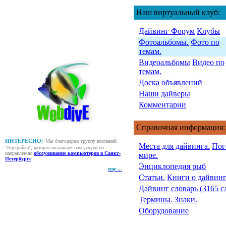
Наш виртуальный клуб:
Дайвинг Форум
Клубы
Фотоальбомы.
Фото по
темам.
Видеоальбомы
Видео по
темам.
Доска объявлений
Наши дайверы
Комментарии
Справочная информация:
ИНТЕРЕСНО:
Мы благодарим группу компаний
Места для дайвинга.
Пог
"Настройка", которая оказывает нам услуги по
направлению
обслуживание компьютеров в Санкт-
мире.
Петербурге
Энциклопедия рыб
еще ...
Статьи.
Книги о дайвинг
Дайвинг словарь (3165 с
Термины.
Знаки.
Оборудование