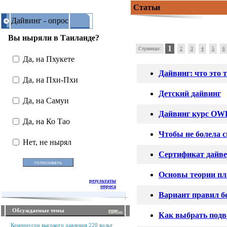
Статьи
Дайвинг - опрос
Вы ныряли в Таиланде?
1
Страницы:
2
3
4
5
6
Да, на Пхукете
Дайвинг: что это 
Да, на Пхи-Пхи
Детский дайвинг
Да, на Самуи
Дайвинг курс OWD
Да, на Ко Тао
Чтобы не болела 
Нет, не нырял
Сертификат дайв
Основы теории пл
результаты
опроса
Вариант правил б
Обсуждаемые темы
еще...
Как выбрать под
Компрессор высокого давления 220 вольт