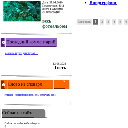
Виндсерфинг
Дата: 25.04.2010
Просмотров: 4011
Всего в альбоме:
27 фотографий
весь
1
Страницы:
2
3
4
5
6
фотоальбом
Последний комментарий
в каких играх действуют ...
12.06.2026
Гость
Слово из словаря
register - регистрировать(ся), отмечать (ся)
Сейчас на сайте
Сейчас на сайте веб-дайверов:
0