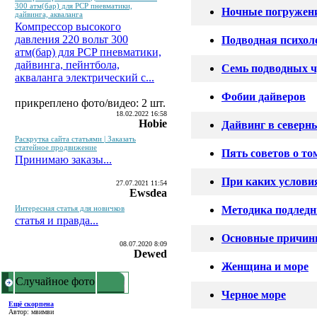
300 атм(бар) для PCP пневматики,
Ночные погружен
дайвинга, акваланга
Компрессор высокого
давления 220 вольт 300
Подводная психол
атм(бар) для PCP пневматики,
дайвинга, пейнтбола,
Семь подводных ч
акваланга электрический c...
Фобии дайверов
прикреплено фото/видео: 2 шт.
18.02.2022 16:58
Hobie
Дайвинг в северн
Раскрутка сайта статьями | Заказать
статейное продвижение
Пять советов о т
Принимаю заказы...
При каких услови
27.07.2021 11:54
Ewsdea
Интересная статья для новичков
Методика подлед
статья и правда...
Основные причины
08.07.2020 8:09
Dewed
Женщина и море
Случайное фото
Черное море
Ещё скорпена
Автор: мвимви