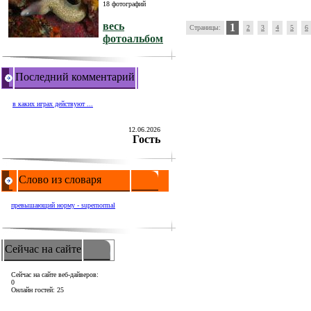
18 фотографий
весь
1
Страницы:
2
3
4
5
6
фотоальбом
Последний комментарий
в каких играх действуют ...
12.06.2026
Гость
Слово из словаря
превышающий норму - supernormal
Сейчас на сайте
Сейчас на сайте веб-дайверов:
0
Онлайн гостей: 25