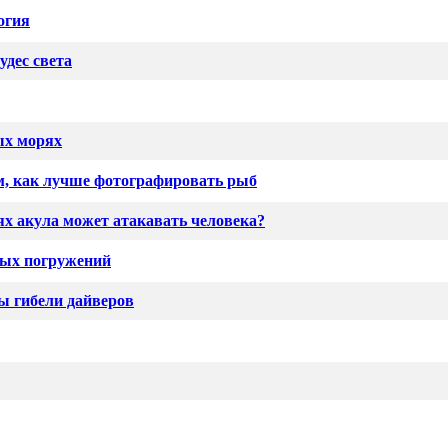
огия
удес света
ых морях
ом, как лучше фотографировать рыб
ях акула может атакавать человека?
ных погружений
 гибели дайверов