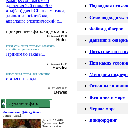
Компрессор высокого
давления 220 вольт 300
Подводная психол
атм(бар) для PCP пневматики,
дайвинга, пейнтбола,
Семь подводных ч
акваланга электрический c...
Фобии дайверов
прикреплено фото/видео: 2 шт.
18.02.2022 16:58
Hobie
Дайвинг в северн
Раскрутка сайта статьями | Заказать
статейное продвижение
Пять советов о т
Принимаю заказы...
При каких услови
27.07.2021 11:54
Ewsdea
Интересная статья для новичков
Методика подлед
статья и правда...
Основные причины
08.07.2020 8:09
Dewed
Женщина и море
Случайное фото
Черное море
Филиппины. Дейлидайвинг
Автор: Андрей
Виндсерфинг
Дата: 13.12.2010
Просмотров: 4403
Всего в альбоме: