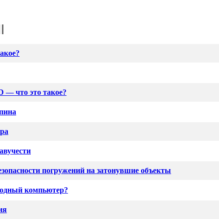
такое?
 — что это такое?
спина
ера
авучести
езопасности погружений на затонувшие объекты
водный компьютер?
ия