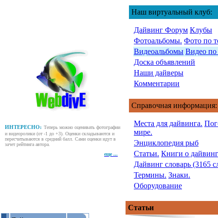
Наш виртуальный клуб:
Дайвинг Форум
Клубы
Фотоальбомы.
Фото по т
Видеоальбомы
Видео по
Доска объявлений
Наши дайверы
Комментарии
Справочная информация:
Места для дайвинга.
Пог
ИНТЕРЕСНО:
Теперь можно оценивать фотографии
мире.
и видеоролики (от -1 до +3). Оценки складываются и
пересчитываются в средний балл. Сами оценки идут в
Энциклопедия рыб
зачет рейтинга автора.
Статьи.
Книги о дайвинг
еще ...
Дайвинг словарь (3165 с
Термины.
Знаки.
Оборудование
Статьи