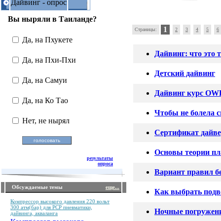
Дайвинг - опрос
Вы ныряли в Таиланде?
1
Страницы:
2
3
4
5
6
Да, на Пхукете
Дайвинг: что это 
Да, на Пхи-Пхи
Детский дайвинг
Да, на Самуи
Дайвинг курс OWD
Да, на Ко Тао
Чтобы не болела 
Нет, не нырял
Сертификат дайв
Основы теории пл
результаты
опроса
Вариант правил б
Обсуждаемые темы
еще...
Как выбрать под
Компрессор высокого давления 220 вольт
300 атм(бар) для PCP пневматики,
Ночные погружен
дайвинга, акваланга