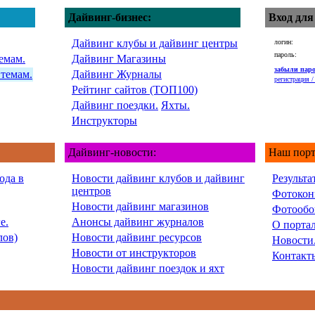
Дайвинг-бизнес:
Вход для
Дайвинг клубы и дайвинг центры
логин:
пароль:
емам.
Дайвинг Магазины
забыли пар
 темам.
Дайвинг Журналы
регистрация / 
Рейтинг сайтов (ТОП100)
Дайвинг поездки.
Яхты.
Инструкторы
Дайвинг-новости:
Наш порт
ода в
Новости дайвинг клубов и дайвинг
Результа
центров
Фотокон
Новости дайвинг магазинов
Фотообо
е.
Анонсы дайвинг журналов
О порта
лов)
Новости дайвинг ресурсов
Новости
Новости от инструкторов
Контакт
Новости дайвинг поездок и яхт