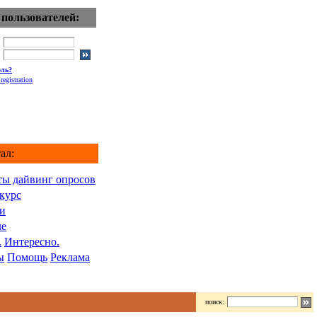
 пользователей:
оль?
registration
ал:
ты дайвинг опросов
курс
и
ле
.
Интересно.
ы
Помощь
Реклама
поиск: