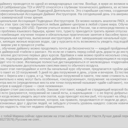
айвингу проводится по одной из международных систем. Вообще, в мире их великое м
I (аббревиатуры TDI и IANTD относятся к глубинам технического дайвинга, их истин
емирная Конфедерация Подводной Деятельности. Это старейшая система, созданная
фессиональная Ассоциация Дайвинг Инструкторов. На сегодняшний день эта американ
 коммерческой точки зрения.
циональная Ассоциация Подводных Инструкторов. Ее можно назвать аналогом PADI, 
ы этих трех систем признаются любым дайвинг-центром в любой стране мира. Обучен
рса — порядка 200 USD. Причем учиться можно как в России, так и непосредственно н
 проблема языкового барьера, кроме того, туристу приходится тратить время отпуска
комбинация: изучение теории и обязательные практические занятия в бассейне прох
пециальная карточка, выписанная инструктором. А вот завершающие начальный курс п
, кипящих жизнью морских водах, где у курсанта есть возможность увидеть под водой
 миром уже в процессе учебы.
, обучение дайвингу можно продолжать почти до бесконечности — каждый пройденны
в дайверской «табели о рангах». Но если не ставить перед собой цель дорасти до инст
 вполне достаточно первых двух курсов. Вдобавок к ним можно пройти несколько спе
том, подледным дайвером, ночным дайвером, дайвером, специализирующимся на кор
йдет что-то свое. Желающие полностью дистанцироваться от мелководных «гидрочайн
о специальными дыхательными смесями вместо обычного воздуха.
рошел этап «интродайва» и хотя бы начальный курс обучения, предлагается «дэйли-дай
то пакет из 10 погружений: 5 дней по два погружения в день, утром и вечером. Естес
инг с берега или с судна, и т.д. Чем больше погружений в пакете, тем ниже стоимость 
лнительно к нему могут быть особенные, «экскурсионные», погружения: на конкретное 
нтра месте (определенные места или точки погружений называют «дайв-сайтами»), пое
нтров в каждой стране — своя «изюминка».
фари» стоит рассказать особо. Заказав этот пакет, каждый не страдающий морской б
 яхте (разумеется, погружений не самой яхты, а ныряльщиков — с ее борта) добрат
 и когда можно увидеть акул или скатов, куда приходят косяки рыб, что кушает на обе
родолжительное приключение, которое, как правило, продолжается от недели до двух
незнакомых друг с другом людей, не забудьте уточнить уровень каждого: совсем нови
ро надоесть «пасти» недавно обращенного.
 с тобой Марина сейчас одни висим на этом сайте.Меня зовут Настя.Лучше давай пе
65273576).Русские не спят...