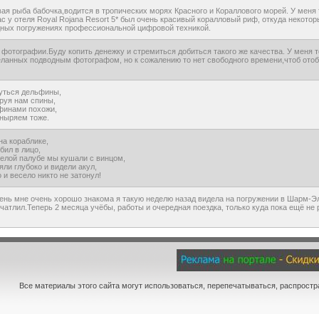
ая рыба бабочка,водится в тропических морях Красного и Кораллового морей. У мен
с у отеля Royal Rojana Resort 5* был очень красивый коралловый риф, откуда некот
дных погружениях профессиональной цифровой техникой.
фотографии.Буду копить денежку и стремиться добиться такого же качества. У меня
ланных подводным фотографом, но к сожалению то нет свободного времени,чтоб отоб
уться дельфины,
руя нам спины,
финами похожи,
 ныряем тоже.
а кораблике,
бил в лицо,
елой палубе мы кушали с винцом,
ли глубоко и видели акул,
 и весело никто не затонул!
ень мне очень хорошо знакома я такую неделю назад видела на погружении в Шарм-Э
чатлил.Теперь 2 месяца учёбы, работы и очередная поездка, только куда пока ещё не 
Все материалы этого сайта могут использоваться, перепечатываться, распростр