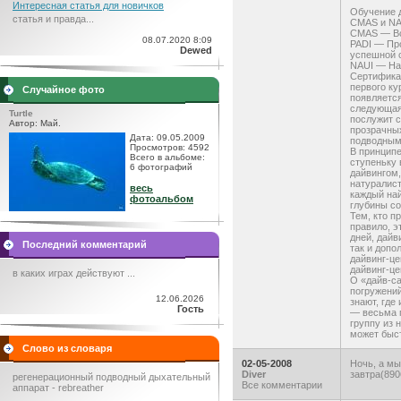
Интересная статья для новичков
Обучение д
статья и правда...
CMAS и NAU
CMAS — Вс
08.07.2020 8:09
PADI — Про
Dewed
успешной с
NAUI — На
Сертификат
первого ку
Случайное фото
появляется
следующая 
Turtle
послужит с
Автор: Май.
прозрачных
Дата: 09.05.2009
подводным
Просмотров: 4592
В принципе
Всего в альбоме:
ступеньку 
6 фотографий
дайвингом,
натуралис
весь
каждый на
фотоальбом
глубины с
Тем, кто п
правило, э
дней, дайв
Последний комментарий
так и допо
дайвинг-це
дайвинг-це
в каких играх действуют ...
О «дайв-са
погружений
12.06.2026
знают, где
Гость
— весьма п
группу из 
может быст
Слово из словаря
02-05-2008
Ночь, а мы
Diver
завтра(890
регенерационный подводный дыхательный
Все комментарии
аппарат - rebreather