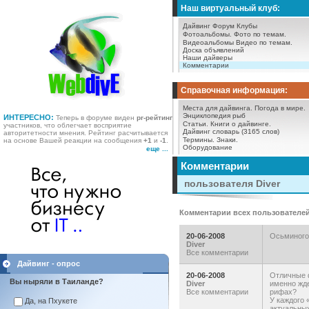
Наш виртуальный клуб:
Дайвинг Форум
Клубы
Фотоальбомы.
Фото по темам.
Видеоальбомы
Видео по темам.
Доска объявлений
Наши дайверы
Комментарии
Справочная информация:
Места для дайвинга.
Погода в мире.
Энциклопедия рыб
ИНТЕРЕСНО:
Теперь в форуме виден
pr-рейтинг
Статьи.
Книги о дайвинге.
участников, что облегчает восприятие
Дайвинг словарь (3165 слов)
авторитетности мнения. Рейтинг расчитывается
Термины.
Знаки.
на основе Вашей реакции на сообщения
+1
и
-1
.
Оборудование
еще ...
Комментарии
пользователя Diver
Комментарии всех пользователе
20-06-2008
Осьминогов
Diver
Все комментарии
Дайвинг - опрос
20-06-2008
Отличные ф
Вы ныряли в Таиланде?
Diver
именно жде
Все комментарии
рифах?
У каждого 
Да, на Пхукете
актуальных