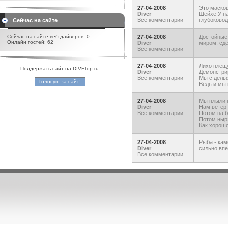
27-04-2008
Это масков
Diver
Шейхе.У на
Все комментарии
глубоково
Сейчас на сайте
Сейчас на сайте веб-дайверов: 0
27-04-2008
Достойные 
Онлайн гостей: 62
Diver
миром, сде
Все комментарии
27-04-2008
Лихо плещ
Поддержать сайт на DIVEtop.ru:
Diver
Демонстри
Все комментарии
Мы с дель
Ведь и мы
27-04-2008
Мы плыли н
Diver
Нам ветер 
Все комментарии
Потом на б
Потом ныря
Как хорошо
27-04-2008
Рыба - кам
Diver
сильно впе
Все комментарии