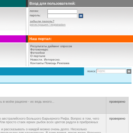
Вход для пользователей:
логин:
пароль:
забыли пароль?
регистрация / registration
Наш портал:
Результаты дайвинг опросов
Фотоконкурс
Фотообои
О портале
Новости.
Интересно.
Контакты
Помощь
Реклама
поиск:
 в моём рационе - их ведь много...
проверено
о австралийского Большого Барьерного Рифа. Вопрос в том, чего
проверено
ли просто стаек юрких рыбок всех цветов радуги в прибрежных
 и рассказывать о каждой можно очень долго. Несколько
идеальными для начинающих. В тоже время, яркая жизнь Красного