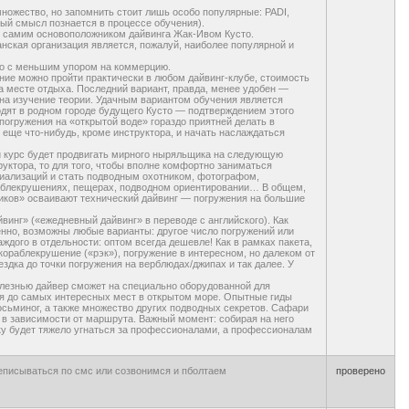
ножество, но запомнить стоит лишь особо популярные: PADI,
ный смысл познается в процессе обучения).
 самим основоположником дайвинга Жак-Ивом Кусто.
ская организация является, пожалуй, наиболее популярной и
но с меньшим упором на коммерцию.
ие можно пройти практически в любом дайвинг-клубе, стоимость
а месте отдыха. Последний вариант, правда, менее удобен —
 на изучение теории. Удачным вариантом обучения является
одят в родном городе будущего Кусто — подтверждением этого
огружения на «открытой воде» гораздо приятней делать в
 еще что-нибудь, кроме инструктора, и начать наслаждаться
й курс будет продвигать мирного ныряльщика на следующую
руктора, то для того, чтобы вполне комфортно заниматься
циализаций и стать подводным охотником, фотографом,
аблекрушениях, пещерах, подводном ориентировании… В общем,
иков» осваивают технический дайвинг — погружения на большие
винг» («ежедневный дайвинг» в переводе с английского). Как
твенно, возможны любые варианты: другое число погружений или
каждого в отдельности: оптом всегда дешевле! Как в рамках пакета,
кораблекрушение («рэк»), погружение в интересном, но далеком от
здка до точки погружения на верблюдах/джипах и так далее. У
олезнью дайвер сможет на специально оборудованной для
ься до самых интересных мест в открытом море. Опытные гиды
д осьминог, а также множество других подводных секретов. Сафари
, в зависимости от маршрута. Важный момент: собирая на него
чку будет тяжело угнаться за профессионалами, а профессионалам
реписываться по смс или созвонимся и пболтаем
проверено