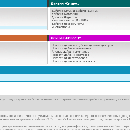
Дайвинг-бизнес:
Дайвинг клубы и дайвинг центры
Дайвинг Магазины
Дайвинг Журналы
Рейтинг сайтов (ТОП100)
Дайвинг поездки.
Яхты.
Инструкторы
Дайвинг-новости:
Новости дайвинг клубов и дайвинг центров
Новости дайвинг магазинов
Анонсы дайвинг журналов
Новости дайвинг ресурсов
Новости от инструкторов
Новости дайвинг поездок и яхт
й
,устриц и каракатиц больше не ем, а вот креветки,рапаны,крабы по прежнему остались
отки согласись, что погружаться можно практически везде: от норвежских фьордов д
т человек от дайвинга. «Рэков»? Экстрима? Неземных ландшафтов, пещер и гротов? И
«дайверского» направления есть своя подводная «фишка», своя уникальная биосфера,
 примеров: доступность интересных дайв-сайтов делает побережья Египта и Мальты 