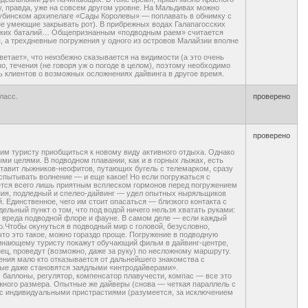
 правда, уже на совсем другом уровне. На Мальдивах можно
кубинском архипелаге «Сады Королевы» — поплавать в обнимку с
е умеющие закрывать рот). В прибрежных водах Галапагосских
рских баталий… Общепризнанным «подводным раем» считается
 а трехдневные погружения у одного из островов Малайзии вполне
ветает», что неизбежно сказывается на видимости (а это очень
о, течения (не говоря уж о погоде в целом), поэтому необходимо
ь клиентов о возможных осложнениях дайвинга в другое время.
ласс.
проверено
проверено
 туристу приобщиться к новому виду активного отдыха. Однако
и целями. В подводном плавании, как и в горных лыжах, есть
 ставит лыжников-неофитов, путающих бугель с телемарком, сразу
испытывать волнение — и еще какое! Но если погружаться с
нется всего лишь приятным всплеском гормонов перед погружением
ния, подледный и спелео-дайвинг — удел опытных ныряльщиков
Единственное, чего им стоит опасаться — близкого контакта с
льный пункт о том, что под водой ничего нельзя хватать руками:
ого вреда подводной флоре и фауне. В самом деле — если каждый
о.Чтобы окунуться в подводный мир с головой, безусловно,
что это такое, можно гораздо проще. Погружение в подводную
чинающему туристу покажут обучающий фильм в дайвинг-центре,
нец, проведут (возможно, даже за руку) по несложному маршруту.
жения мало кто отказывается от дальнейшего знакомства с
рые даже становятся заядлыми «интродайверами».
 баллоны, регулятор, компенсатор плавучести, компас — все это
ужного размера. Опытные же дайверы (снова — четкая параллель с
и с индивидуальными пристрастиями (разумеется, за исключением