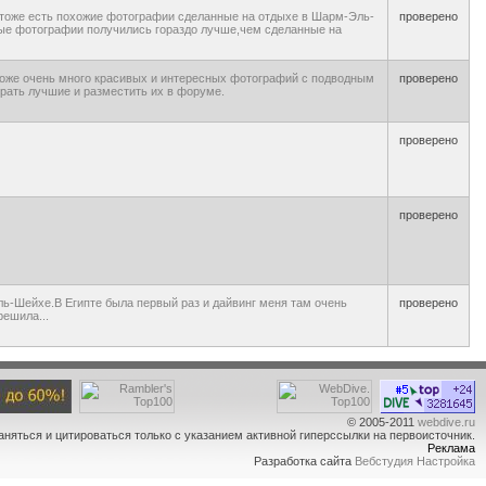
я тоже есть похожие фотографии сделанные на отдыхе в Шарм-Эль-
проверено
орые фотографии получились гораздо лучше,чем сделанные на
 тоже очень много красивых и интересных фотографий с подводным
проверено
рать лучшие и разместить их в форуме.
проверено
проверено
ль-Шейхе.В Египте была первый раз и дайвинг меня там очень
проверено
решила...
© 2005-2011
webdive.ru
аняться и цитироваться только с указанием активной гиперссылки на первоисточник.
Реклама
Разработка сайта
Вебстудия Настройка