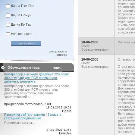
моря и уд
Да, на Пхи-Пхи
понаблюдат
китовыми 
островов 
Да, на Самуи
Микронезия
могут кому
Да, на Ко Тао
Очень важн
важный мом
всегда уто
Нет, не нырял
20-06-2008
Интересный
Diver
Все комментарии
результаты
опроса
20-06-2008
Опасности
Diver
Все комментарии
Страх пер
Обсуждаемые темы
еще...
назвать да
свои уровн
Компрессор высокого давления 220 вольт
на «черную
300 атм(бар) для PCP пневматики,
современны
дайвинга, акваланга
в неизвед
Компрессор высокого давления 220 вольт
Для начина
300 атм(бар) для PCP пневматики,
ядовитыми 
дайвинга, пейнтбола, акваланга
не только 
электрический c...
ныряльщик 
необходимо
прикреплено фото/видео: 2 шт.
реальность
18.02.2022 16:58
прочитают 
Hobie
Вся процед
Раскрутка сайта статьями | Заказать
чудесами п
статейное продвижение
Для «любит
Принимаю заказы...
добро можн
горными лы
27.07.2021 11:54
баллонов —
Ewsdea