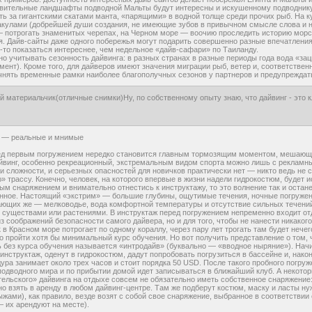
ивительные ландшафты подводной Мальты будут интересны и искушенному подводнику,
ь за гигантскими скатами манта, «парящими» в водной толще среди прочих рыб. На 
акулами (добрейшей души создания, не имеющие зубов в привычном смысле слова и н
— потрогать знаменитых черепах, на Черном море — воочию проследить историю мо
. Дайв-сайты даже одного побережья могут подарить совершенно разные впечатления,
-то показаться интереснее, чем недельное «дайв-сафари» по Таиланду.
о учитывать сезонность дайвинга: в разных странах в разные периоды года вода «зац
ент). Кроме того, для дайверов имеют значения миграции рыб, ветер и, соответственн
чнять временные рамки наиболее благополучных сезонов у партнеров и предупреждат
 материальчик(отличные снимки)Ну, по собственному опыту знаю, что дайвинг - это к
 — реальные и мнимые
ед первым погружением нередко становится главным тормозящим моментом, мешающим
йвинг, особенно рекреационный, экстремальным видом спорта можно лишь с рекламным
и сложности, и серьезных опасностей для новичков практически нет — никто ведь не
» трассу. Конечно, человек, на которого впервые в жизни надели гидрокостюм, будет 
м снаряжением и внимательно отнестись к инструктажу, то это волнение так и оста
анное. Настоящий «экстрим» — большие глубины, ощутимые течения, ночные погруже
ющих же — мелководье, вода комфортной температуры и отсутствие сильных течений. 
существами или растениями. В инструктаж перед погружением непременно входит отде
из соображений безопасности самого дайвера, но и для того, чтобы не нанести никак
в Красном море потрогает по одному кораллу, через пару лет трогать там будет нечег
 пройти хотя бы минимальный курс обучения. Но вот получить представление о том, 
 без курса обучения называется «интродайв» (буквально — «вводное ныряние»). На
инструктаж, оденут в гидрокостюм, дадут попробовать погрузиться в бассейне и, нако
ура занимает около трех часов и стоит порядка 50 USD. После такого пробного погру
одводного мира и по прибытии домой идет записываться в ближайший клуб. А некото
ельского» дайвинга на отдыхе совсем не обязательно иметь собственное снаряжение:
о взять в аренду в любом дайвинг-центре. Там же подберут костюм, маску и ласты н
жами), как правило, везде возят с собой свое снаряжение, выбранное в соответстви
 их арендуют на месте).