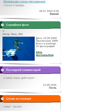
Интересная статья для новичков
статья и правда...
08.07.2020 8:09
Dewed
Случайное фото
**
Автор: Diver_064
Дата: 22.06.2009
Просмотров: 4886
Всего в альбоме:
24 фотографий
весь
фотоальбом
Последний комментарий
в каких играх действуют ...
12.06.2026
Гость
Слово из словаря
спирт - alcohol