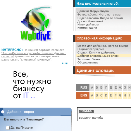
Наш виртуальный клуб:
Дайвинг Форум
Клубы
Фотоальбомы.
Фото по темам.
Видеоальбомы
Видео по темам.
Доска объявлений
Наши дайверы
Комментарии
Справочная информация:
Места для дайвинга.
Погода в мире.
Энциклопедия рыб
ИНТЕРЕСНО:
На нашем портале появился
Статьи.
Книги о дайвинге.
"Англо-Русский и Русско-Английский Дайвинг
Дайвинг словарь (3165 слов)
словарь!
Кроме поиска по словарю можно
Термины.
Знаки.
распечатать "словарный минимум".
Оборудование
еще ...
Дайвинг словарь
RUS
А
Б
В
Г
Д
Е
Ж
З
И
ENG
A
B
C
D
E
F
G
H
I
maindeck
Дайвинг - опрос
верхняя палуба
Вы ныряли в Таиланде?
Да, на Пхукете