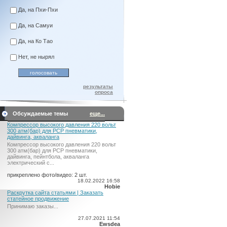
Да, на Пхи-Пхи
Да, на Самуи
Да, на Ко Тао
Нет, не нырял
результаты
опроса
Обсуждаемые темы
еще...
Компрессор высокого давления 220 вольт
300 атм(бар) для PCP пневматики,
дайвинга, акваланга
Компрессор высокого давления 220 вольт
300 атм(бар) для PCP пневматики,
дайвинга, пейнтбола, акваланга
электрический c...
прикреплено фото/видео: 2 шт.
18.02.2022 16:58
Hobie
Раскрутка сайта статьями | Заказать
статейное продвижение
Принимаю заказы...
27.07.2021 11:54
Ewsdea