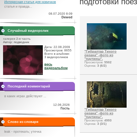
подготовки поез
Интересная статья для новичков
статья и правда...
08.07.2020 8:09
Dewed
Случайный видеоролик
галерея 2-я часть
Автор: подводник
Дата: 22.08.2009
Просмотров: 8655
"Гибралтар Тихого
Всего в альбоме:
океана" -фото из
3 видеороликов
"паутины".
Просмотров:
5502
весь
Оценка:
3 (6/2)
видеоальбом
Последний комментарий
в каких играх действуют ...
12.06.2026
Гость
"Гибралтар Тихого
океана" -фото из
"паутины".
Просмотров:
4993
Слово из словаря
Оценка:
3 (3/1)
leak - протекать; утечка