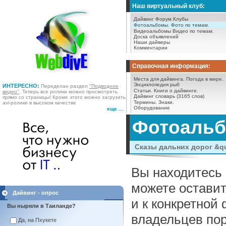
Наш виртуальный клуб:
Дайвинг Форум
Клубы
Фотоальбомы.
Фото по темам.
Видеоальбомы
Видео по темам.
Доска объявлений
Наши дайверы
Комментарии
Справочная информация:
Места для дайвинга.
Погода в мире.
Энциклопедия рыб
ИНТЕРЕСНО:
Переделан раздел
"Подводное
Статьи.
Книги о дайвинге.
видео"
. Теперь все ролики можно просмотреть
Дайвинг словарь (3165 слов)
прямо со страницы! Кроме этого можно загрузить
Термины.
Знаки.
avi-ролики в высоком качестве
Оборудование
еще ...
Фотоаль
Сказы дальних дорог &quo
Вы находитесь 
можете оставит
Дайвинг - опрос
и к конкретной
Вы ныряли в Таиланде?
владельцев пор
Да, на Пхукете