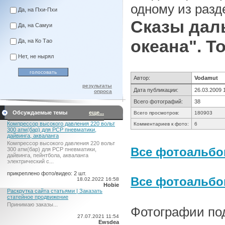
одному из разд
Да, на Пхи-Пхи
Сказы дал
Да, на Самуи
океана". То
Да, на Ко Тао
Нет, не нырял
Автор:
Vodamut
результаты
Дата публикации:
26.03.2009 
опроса
Всего фотографий:
38
Обсуждаемые темы
еще...
Всего просмотров:
180903
Компрессор высокого давления 220 вольт
Комментариев к фото:
6
300 атм(бар) для PCP пневматики,
дайвинга, акваланга
Компрессор высокого давления 220 вольт
Все фотоальбо
300 атм(бар) для PCP пневматики,
дайвинга, пейнтбола, акваланга
электрический c...
прикреплено фото/видео: 2 шт.
Все фотоальб
18.02.2022 16:58
Hobie
Раскрутка сайта статьями | Заказать
статейное продвижение
Принимаю заказы...
Фотографии по
27.07.2021 11:54
Ewsdea